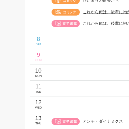
ひだまりの情夫たち
これから俺は、後輩に抱か
これから俺は、後輩に抱
8
SAT
9
SUN
10
MON
11
TUE
12
WED
13
アンチ・ダイナミクス！
THU