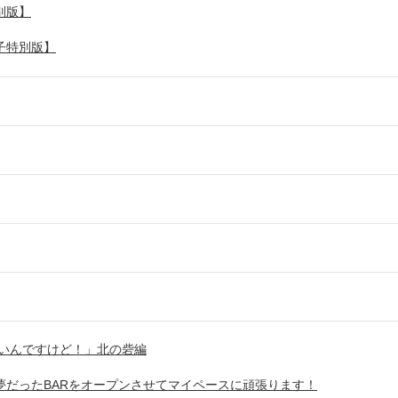
別版】
子特別版】
ないんですけど！」北の砦編
夢だったBARをオープンさせてマイペースに頑張ります！