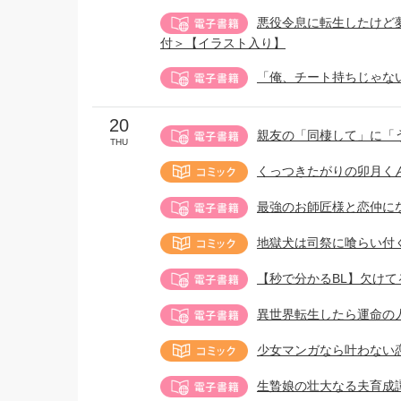
悪役令息に転生したけど
付＞【イラスト入り】
「俺、チート持ちじゃな
20
親友の「同棲して」に「う
THU
くっつきたがりの卯月く
最強のお師匠様と恋仲に
地獄犬は司祭に喰らい付く
【秒で分かるBL】欠けてる攻
異世界転生したら運命の
少女マンガなら叶わない恋
生贄娘の壮大なる夫育成譚