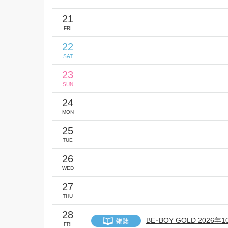
21
FRI
22
SAT
23
SUN
24
MON
25
TUE
26
WED
27
THU
28
BE･BOY GOLD 2026年
FRI