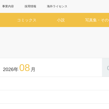
事業内容
採用情報
海外ライセンス
コミックス
小説
写真集・その
6月
7
SUN
MON
TUE
WED
THU
FRI
SAT
SUN
MON
TUE
WED
1
2
3
4
5
6
1
08
2026年
月
7
8
9
10
11
12
13
5
6
7
8
14
15
16
17
18
19
20
12
13
14
15
21
22
23
24
25
26
27
19
20
21
22
28
29
30
26
27
28
29