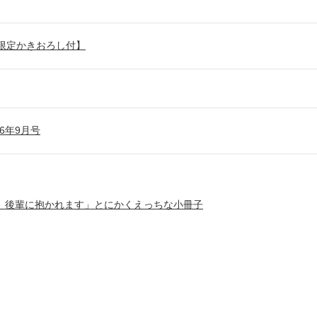
子限定かきおろし付】
026年9月号
、後輩に抱かれます」とにかくえっちな小冊子