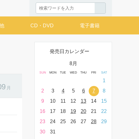
他
CD・DVD
電子書籍
発売日カレンダー
月
8月
THU
FRI
SAT
SUN
MON
TUE
WED
THU
FRI
SAT
SUN
MON
T
2
3
4
1
09
月
9
10
11
2
3
4
5
6
7
8
6
7
16
17
18
9
10
11
12
13
14
15
13
14
23
24
25
16
17
18
19
20
21
22
20
21
30
31
23
24
25
26
27
28
29
27
28
30
31