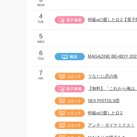
MON
4
特級αの愛したΩ 2【電
TUE
5
WED
6
MAGAZINE BE×BOY 2
THU
7
うなじに恋の痕
FRI
【無料】「これから俺は
SEX PISTOLS⑫
特級αの愛したΩ 2
アンチ・ダイナミクス！