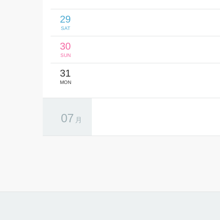
29
SAT
30
SUN
31
MON
07
月