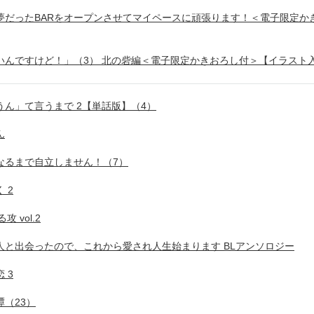
夢だったBARをオープンさせてマイペースに頑張ります！＜電子限定か
いんですけど！」（3） 北の砦編＜電子限定かきおろし付＞【イラスト
ん」て言うまで 2【単話版】（4）
ん
なるまで自立しません！（7）
 2
 vol.2
人と出会ったので、これから愛され人生始まります BLアンソロジー
 3
（23）