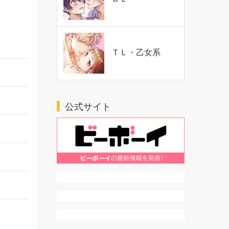
ＴＬ・乙女系
公式サイト