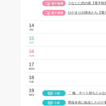
うなじに恋の痕【電子特
ひだまりの情夫たち【電
14
FRI
15
SAT
16
SUN
17
MON
18
TUE
19
「 俺、チート持ちじゃ
WED
悪役令息に転生したけど