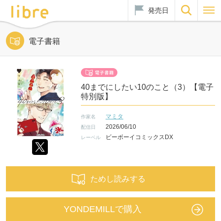
発売日
電子書籍
40までにしたい10のこと（3）【電子
特別版】
マミタ
作家名
2026/06/10
配信日
ビーボーイコミックスDX
レーベル
ためし読みする
YONDEMILLで購入