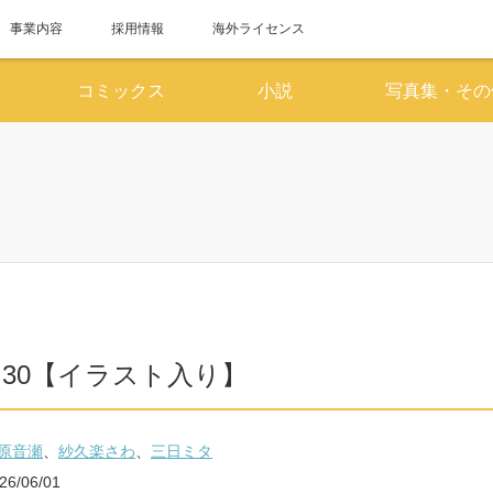
事業内容
採用情報
海外ライセンス
コミックス
小説
写真集・その
6月
7
SUN
MON
TUE
WED
THU
FRI
SAT
SUN
MON
TUE
WED
1
2
3
4
5
6
1
7
8
9
10
11
12
13
5
6
7
8
14
15
16
17
18
19
20
12
13
14
15
E 30【イラスト入り】
21
22
23
24
25
26
27
19
20
21
22
28
29
30
26
27
28
29
原音瀬
、
紗久楽さわ
、
三日ミタ
26/06/01