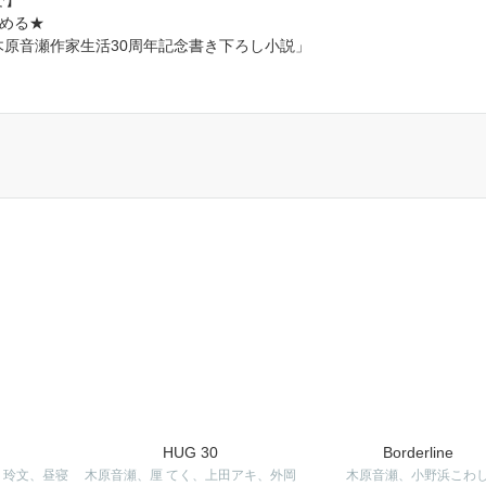
で】
める★
特典「木原音瀬作家生活30周年記念書き下ろし小説」
HUG 30
Borderline
 玲文、昼寝
木原音瀬、厘 てく、上田アキ、外岡
木原音瀬、小野浜こわ