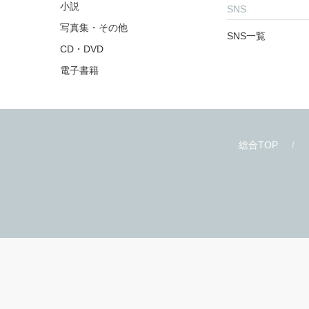
商品を探す
お知らせ
雑誌・アンソロジー
お知らせ一覧
コミックス
小説
SNS
写真集・その他
SNS一覧
CD・DVD
電子書籍
総合TOP