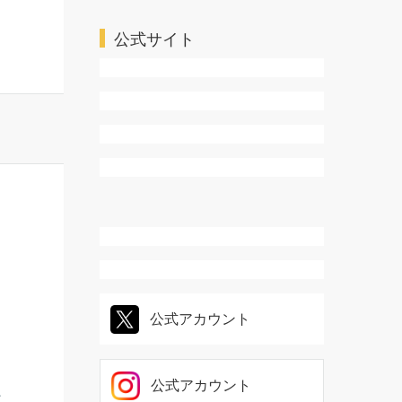
ＴＬ・乙女系
公式サイト
し