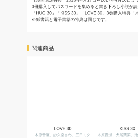
【期間限定特典 2026年4月17日～2027年4月16日ま
3冊購入してパスワードを集めると書き下ろし小説が読
「HUG 30」「KISS 30」「LOVE 30」3巻購入
※紙書籍と電子書籍の特典は同じです。
関連商品
LOVE 30
KISS 30
木原音瀬、紗久楽さわ、三日ミタ
木原音瀬、犬居葉菜、池