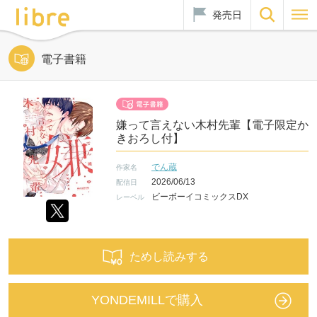
発売日
電子書籍
嫌って言えない木村先輩【電子限定か
きおろし付】
でん蔵
作家名
2026/06/13
配信日
ビーボーイコミックスDX
レーベル
ためし読みする
YONDEMILLで購入