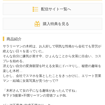
配信サイト一覧へ
購入特典を見る
商品紹介
サラリーマンの木村は、お人好しで弱気な性格から会社でも苦労が
絶えない日々を送っていた。
そんな自分に嫌気が差す中、ひょんなことから女装に出会い、コス
プレを始める。
冴えない自分の変身願望を叶える女装にドハマりし、秘密の趣味を
楽しむ木村…
しかし、会社でスマホを落としたことをきっかけに、エリート営業
マン・結城に女装写真が見つかって!?
「木村さんて女の子になる趣味があったんですね」
年下ドS後輩×不憫リーマンの背徳フェチBL