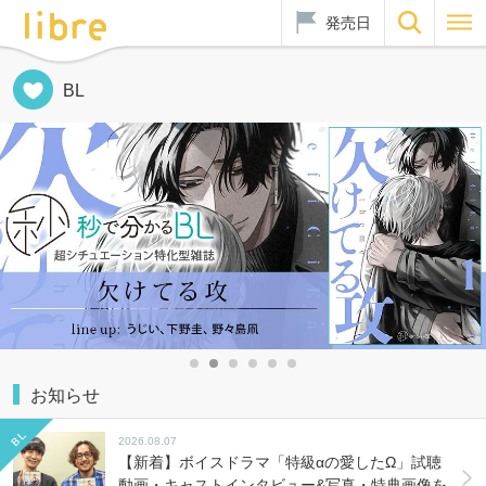
発売日
BL
お知らせ
2026.08.07
【新着】ボイスドラマ「特級αの愛したΩ」試聴
動画・キャストインタビュー&写真・特典画像を