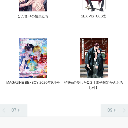
ひだまりの情夫たち
SEX PISTOLS⑫
MAGAZINE BE×BOY 2026年9月号
特級αの愛したΩ 2【電子限定かきおろ
し付】
07
09
月
月