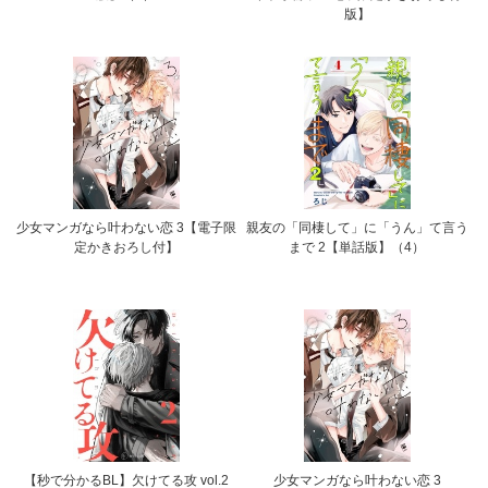
版】
少女マンガなら叶わない恋 3【電子限
親友の「同棲して」に「うん」て言う
定かきおろし付】
まで 2【単話版】（4）
【秒で分かるBL】欠けてる攻 vol.2
少女マンガなら叶わない恋 3