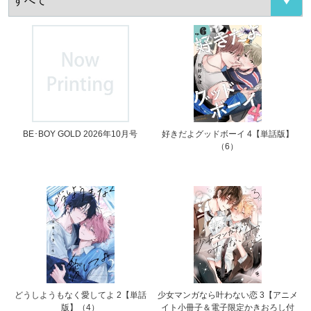
BE･BOY GOLD 2026年10月号
好きだよグッドボーイ 4【単話版】
（6）
どうしようもなく愛してよ 2【単話
少女マンガなら叶わない恋 3【アニメ
版】（4）
イト小冊子＆電子限定かきおろし付