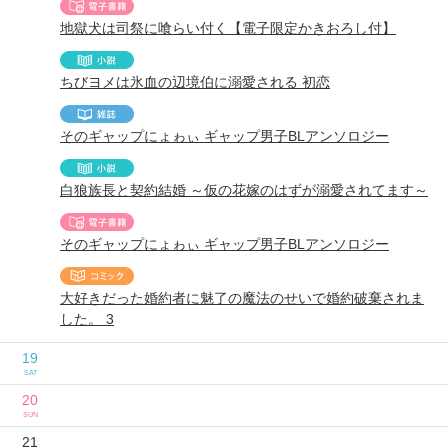
地獄犬は司祭に喰らい付く【電子限定かきおろし付】
ちびヨメは氷血の辺境伯に溺愛される 初恋
そのギャップにょゎぃ ギャップ男子BLアンソロジー
白狼族長と契約結婚 ～仮の花嫁のはずが溺愛されてます～
そのギャップにょゎぃ ギャップ男子BLアンソロジー
大好きだった婚約者に魅了の魔法のせいで婚約破棄されま
した。 3
19
SAT
20
SUN
21