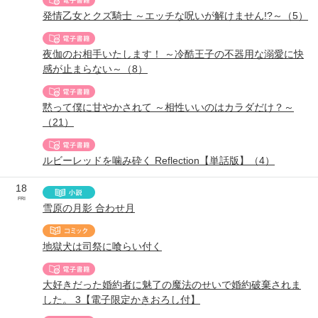
発情乙女とクズ騎士 ～エッチな呪いが解けません!?～（5）
夜伽のお相手いたします！ ～冷酷王子の不器用な溺愛に快
感が止まらない～（8）
黙って僕に甘やかされて ～相性いいのはカラダだけ？～
（21）
ルビーレッドを噛み砕く Reflection【単話版】（4）
18
FRI
雪原の月影 合わせ月
地獄犬は司祭に喰らい付く
大好きだった婚約者に魅了の魔法のせいで婚約破棄されま
した。 3【電子限定かきおろし付】