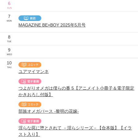
6
SUN
7
MON
MAGAZINE BE×BOY 2025年5月号
8
TUE
9
WED
10
THU
ユアマイマンネ
つよがりオメガは僕らの番 5【アニメイト小冊子＆電子限定
かきおろし付版】
部族オメガバース -黎明の花嫁-
淫らな罠に堕とされて －淫らシリーズ－【合本版】【イラ
スト入り】