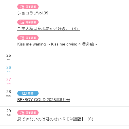
ショコラブvol.99
ご主人様は意地悪がお好き。（4）
Kiss me waning ～Kiss me crying 4 番外編～
25
FRI
26
SAT
27
SUN
28
MON
BE･BOY GOLD 2025年6月号
29
TUE
息できないのは君のせい 6【単話版】（6）