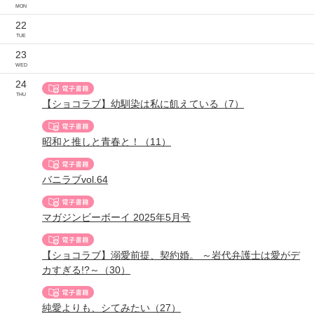
MON
22
TUE
23
WED
24
THU
【ショコラブ】幼馴染は私に飢えている（7）
昭和と推しと青春と！（11）
バニラブvol.64
マガジンビーボーイ 2025年5月号
【ショコラブ】溺愛前提、契約婚。 ～岩代弁護士は愛がデ
カすぎる!?～（30）
純愛よりも、シてみたい（27）