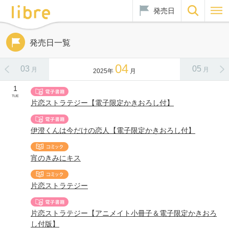
発売日
発売日一覧
04
03
05
月
月
2025年
月
1
TUE
片恋ストラテジー【電子限定かきおろし付】
伊澄くんは今だけの恋人【電子限定かきおろし付】
宵のきみにキス
片恋ストラテジー
片恋ストラテジー【アニメイト小冊子＆電子限定かきおろ
し付版】