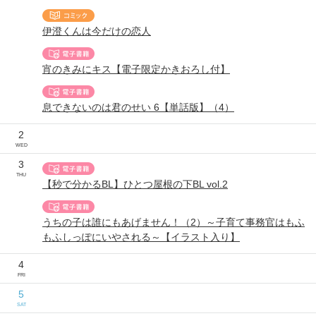
伊澄くんは今だけの恋人
宵のきみにキス【電子限定かきおろし付】
息できないのは君のせい 6【単話版】（4）
2
WED
3
THU
【秒で分かるBL】ひとつ屋根の下BL vol.2
うちの子は誰にもあげません！（2）～子育て事務官はもふ
もふしっぽにいやされる～【イラスト入り】
4
FRI
5
SAT