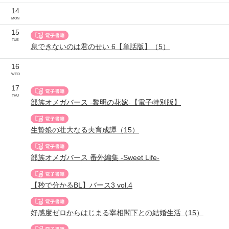
14
MON
15
TUE
息できないのは君のせい 6【単話版】（5）
16
WED
17
THU
部族オメガバース -黎明の花嫁-【電子特別版】
生贄娘の壮大なる夫育成譚（15）
部族オメガバース 番外編集 -Sweet Life-
【秒で分かるBL】バース3 vol.4
好感度ゼロからはじまる宰相閣下との結婚生活（15）