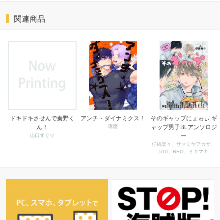
関連商品
ドキドキさせんで秦野く
アンチ・ダイナミクス！
そのギャップにょゎぃ ギ
ん！
琢磨
ャップ男子BLアンソロジ
山口すぐり
ー
仔縞楽々、サマミヤアカザ、
510、REO、ミキマキ