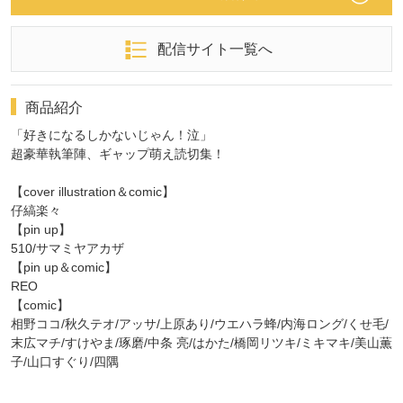
配信サイト一覧へ
商品紹介
「好きになるしかないじゃん！泣」
超豪華執筆陣、ギャップ萌え読切集！
【cover illustration＆comic】
仔縞楽々
【pin up】
510/サマミヤアカザ
【pin up＆comic】
REO
【comic】
相野ココ/秋久テオ/アッサ/上原あり/ウエハラ蜂/内海ロング/くせ毛/
末広マチ/すけやま/琢磨/中条 亮/はかた/橋岡リツキ/ミキマキ/美山薫
子/山口すぐり/四隅