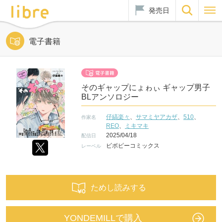
発売日
電子書籍
そのギャップにょゎぃ ギャップ男子
BLアンソロジー
仔縞楽々
、
サマミヤアカザ
、
510
、
作家名
REO
、
ミキマキ
2025/04/18
配信日
ビボピーコミックス
レーベル
ためし読みする
YONDEMILLで購入