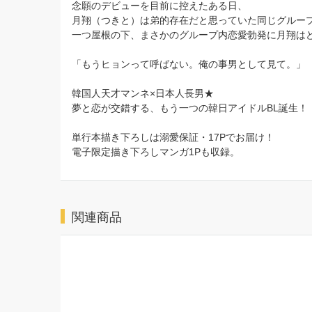
念願のデビューを目前に控えたある日、
月翔（つきと）は弟的存在だと思っていた同じグループ
一つ屋根の下、まさかのグループ内恋愛勃発に月翔は
「もうヒョンって呼ばない。俺の事男として見て。」
韓国人天才マンネ×日本人長男★
夢と恋が交錯する、もう一つの韓日アイドルBL誕生！
単行本描き下ろしは溺愛保証・17Pでお届け！
電子限定描き下ろしマンガ1Pも収録。
関連商品