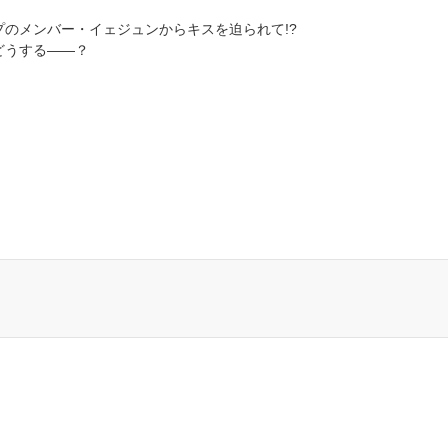
のメンバー・イェジュンからキスを迫られて!?
どうする――？