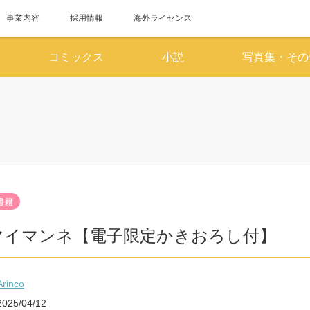
事業内容
採用情報
海外ライセンス
コミックス
小説
写真集・その
6月
7
SUN
MON
TUE
WED
THU
FRI
SAT
SUN
MON
TUE
WED
1
2
3
4
5
6
1
7
8
9
10
11
12
13
5
6
7
8
14
15
16
17
18
19
20
12
13
14
15
マイマンネ【電子限定かきおろし付】
21
22
23
24
25
26
27
19
20
21
22
28
29
30
26
27
28
29
Arinco
2025/04/12