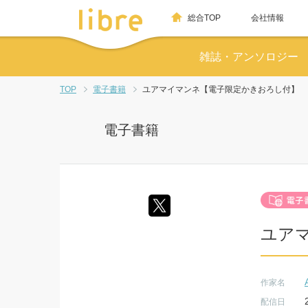
総合TOP
会社情報
雑誌・アンソロジー
TOP
電子書籍
ユアマイマンネ【電子限定かきおろし付】
電子書籍
ユア
作家名
配信日