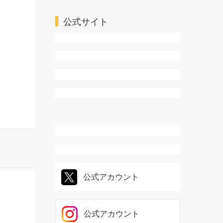
ＴＬ・乙女系
公式サイト