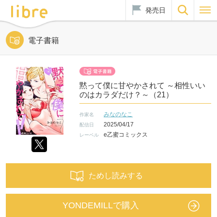
発売日
電子書籍
黙って僕に甘やかされて ～相性いい
のはカラダだけ？～（21）
みなのなこ
作家名
2025/04/17
配信日
e乙蜜コミックス
レーベル
ためし読みする
YONDEMILLで購入