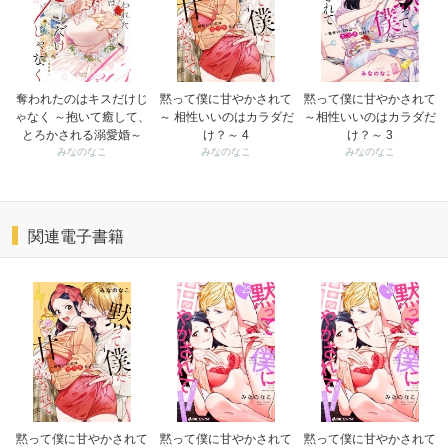
奪われたのはキスだけじ
黙って僕に甘やかされて
黙って僕に甘やかされて
ゃなく ～抱いて癒して、
～ 相性いいのはカラダだ
～相性いいのはカラダだ
とろかされる溺愛婚～
け？～ 4
け？～ 3
みなのなこ
みなのなこ
みなのなこ
関連電子書籍
黙って僕に甘やかされて
黙って僕に甘やかされて
黙って僕に甘やかされて