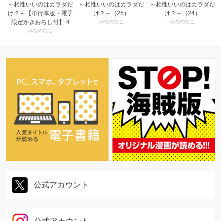
～相性いいのはカラダだ
～相性いいのはカラダだ
～相性いいのはカラダだ
け？～【単行本版・電子
け？～（25）
け？～（24）
限定かきおろし付】 4
みなのなこ
みなのなこ
みなのなこ
公式アカウント