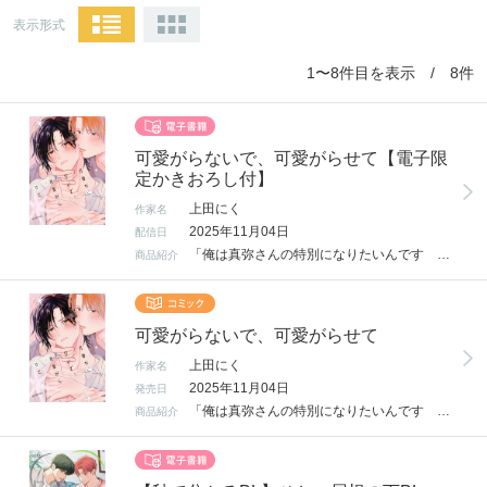
表示形式
1〜8件目を表示 / 8件
可愛がらないで、可愛がらせて【電子限
定かきおろし付】
上田にく
作家名
2025年11月04日
配信日
「俺は真弥さんの特別になりたいんです ダメですか？」 人気No.1ホストだった真弥。 25歳の時、事故で亡くなった姉夫婦の子・当時15歳の雪成を引き取ることに。 悲しい思いを二度とさせないと誓った真弥は、夜の世界から離れ、新たな夢である漫画家を目指しながら雪成中心の生活を送っていた。 雪成がめでたくハタチの誕生日を迎えた夜。 欲しい物はないかと尋ねると、返ってきた答えは 「真弥さんが好きだから 俺と付き合ってくれませんか」で――!? 一つ屋根の下、健気で一途な大学生×恋愛感情迷子元ホストのほだされラブコメ開幕！ 電子限定描き下ろしマンガ1Pを収録。
商品紹介
可愛がらないで、可愛がらせて
上田にく
作家名
2025年11月04日
発売日
「俺は真弥さんの特別になりたいんです ダメですか？」人気No.1ホストだった真弥。25歳の時、事故で亡くなった姉夫婦の子・当時15歳の雪成を引き取ることに。悲しい思いを二度とさせないと誓った真弥は、夜の世界から離れ、新たな夢である漫画家を目指しながら雪成中心の生活を送っていた。雪成がめでたくハタチの誕生日を迎えた夜。欲しい物はないかと尋ねると、返ってきた答えは「真弥さんが好きだから 俺と付き合ってくれませんか」で――!?一つ屋根の下、健気で一途な大学生×恋愛感情迷子元ホストのほだされラブコメ開幕♥
商品紹介