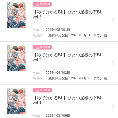
【秒で分かるBL】ひとつ屋根の下BL
vol.3
2025年05月01日
配信日
【期間限定配信：2026年5月31日まで】 寝る前5分、萌え5日分。 大注目雑誌第13弾テーマは「ひとつ屋根の下BL」！ ●ラインナップ● 青木らき 「どうしようもなく愛してよ」 第3話 … 啓杜から迫られ抵抗できない夏芽。快楽に流されそうになって…？ 上田にく 「可愛がらないで、可愛がらせて」 第3話 … 雪成のホスト体験入店が決まって、真弥の親心が発動!? 緒川園原 「恋の色香はわからない」 第3話 … 杉崎の家での居候生活を送る友弦。お互い仕事も忙しくなり…!? 粒乃木つぶ 「ねえ先輩、俺だけ見てよ」 第3話 … 度を越した橘のお世話。森岡の体に異変が現れて!?
商品紹介
【秒で分かるBL】ひとつ屋根の下BL
vol.2
2025年04月03日
配信日
【期間限定配信：2026年4月30日まで】 寝る前5分、萌え5日分。 大注目雑誌第13弾テーマは「ひとつ屋根の下BL」！ ●ラインナップ● 青木らき 「どうしようもなく愛してよ」 第2話 … 啓杜限定で発動してしまうΩのフェロモン。困り果てた夏芽は…？ 上田にく 「可愛がらないで、可愛がらせて」 第2話 … グイグイ来る雪成に戸惑い、無視を決め込む真弥だけど!? 緒川園原 「恋の色香はわからない」 第2話 … 杉崎との同居生活は一筋縄ではいかないようで…？ 粒乃木つぶ 「ねえ先輩、俺だけ見てよ」 第2話 … 橘に囲われる生活は最高！ のはずが、同期に釘をさされて…？
商品紹介
【秒で分かるBL】ひとつ屋根の下BL
vol.1
2025年03月06日
配信日