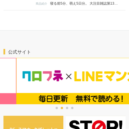
寝る前5分、萌え5日分。 大注目雑誌第13弾テーマは「ひとつ屋根の下BL」！ vol.1はずっと無料♪ ●ラインナップ● 青木らき 「どうしようもなく愛してよ」 第1話 … ダウナー系ヤンデレ義弟×本能に抗う義兄のド執着オメガバ！ 上田にく 「可愛がらないで、可愛がらせて」 第1話 … 親代わりとして育てた大学生×引退済み伝説ホストのラブコメ開幕！ 緒川園原 「恋の色香はわからない」 第1話 … コミュ障で友達がいない友弦。学生時代の唯一の友達と再会して…!? 粒乃木つぶ 「ねえ先輩、俺だけ見てよ」 第1話 … 生活力皆無な先輩が世話好きな後輩の家に転がり込み…!?
商品紹介
公式サイト