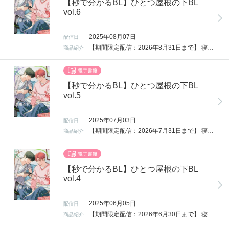
【秒で分かるBL】ひとつ屋根の下BL
vol.6
2025年08月07日
配信日
【期間限定配信：2026年8月31日まで】 寝る前5分、萌え5日分。 大注目雑誌第13弾テーマは「ひとつ屋根の下BL」！ ●ラインナップ● 青木らき 「どうしようもなく愛してよ」 第6話 … 愛する覚悟を決めたふたり。これからを歩むため夏芽は…？ 上田にく 「可愛がらないで、可愛がらせて」 第6話 … ついに結ばれた二人。義理の親子から恋人に！ 緒川園原 「恋の色香はわからない」 第6話 … コンペを控えた杉崎と友弦にちょっとしたハプニングが!?
商品紹介
【秒で分かるBL】ひとつ屋根の下BL
vol.5
2025年07月03日
配信日
【期間限定配信：2026年7月31日まで】 寝る前5分、萌え5日分。 大注目雑誌第13弾テーマは「ひとつ屋根の下BL」！ ●ラインナップ● 青木らき 「どうしようもなく愛してよ」 第5話 … 再び目の前から姿を消した夏芽。啓杜のトラウマが発動して…？ 上田にく 「可愛がらないで、可愛がらせて」 第5話 … 真弥が深い眠りから覚めると傍に雪成の姿があって…？ 緒川園原 「恋の色香はわからない」 第5話 … 杉崎との同居を解消して、もとの生活に戻った友弦だったが…？ 粒乃木つぶ 「ねえ先輩、俺だけ見てよ」 第5話 … 過剰なお世話に対してお互い本音を打ち明けて―？
商品紹介
【秒で分かるBL】ひとつ屋根の下BL
vol.4
2025年06月05日
配信日
【期間限定配信：2026年6月30日まで】 寝る前5分、萌え5日分。 大注目雑誌第13弾テーマは「ひとつ屋根の下BL」！ ●ラインナップ● 青木らき 「どうしようもなく愛してよ」 第4話 … 夏芽へのおさわりをやめた啓杜。兄弟として適切な距離感のはずが…？ 上田にく 「可愛がらないで、可愛がらせて」 第4話 … 酔った勢いで真弥にキスした雪成。真弥はさらに意識して…？ 緒川園原 「恋の色香はわからない」 第4話 … 高校時代に友弦と杉崎が仲良くなったきっかけとは…？ 粒乃木つぶ 「ねえ先輩、俺だけ見てよ」 第4話 … 橘の真意が分からなくなった森岡。出張を言い訳に家から飛び出して!?
商品紹介