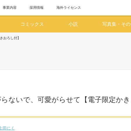
事業内容
採用情報
海外ライセンス
コミックス
小説
写真集・その
きおろし付】
6月
7
SUN
MON
TUE
WED
THU
FRI
SAT
SUN
MON
TUE
WED
1
2
3
4
5
6
1
7
8
9
10
11
12
13
5
6
7
8
14
15
16
17
18
19
20
12
13
14
15
がらないで、可愛がらせて【電子限定かき
21
22
23
24
25
26
27
19
20
21
22
】
28
29
30
26
27
28
29
上田にく