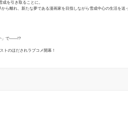
の雪成を引き取ることに。
界から離れ、新たな夢である漫画家を目指しながら雪成中心の生活を送
」で――!?
ホストのほだされラブコメ開幕！