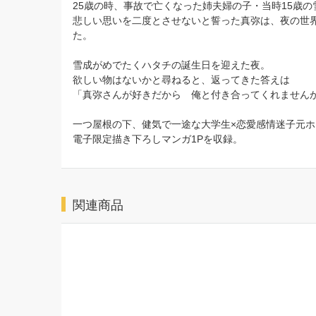
25歳の時、事故で亡くなった姉夫婦の子・当時15歳
悲しい思いを二度とさせないと誓った真弥は、夜の世
た。
雪成がめでたくハタチの誕生日を迎えた夜。
欲しい物はないかと尋ねると、返ってきた答えは
「真弥さんが好きだから 俺と付き合ってくれませんか
一つ屋根の下、健気で一途な大学生×恋愛感情迷子元
電子限定描き下ろしマンガ1Pを収録。
関連商品