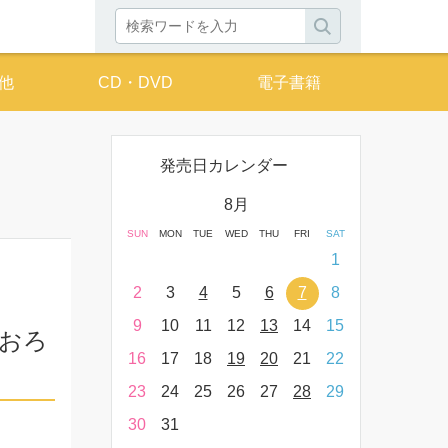
他
CD・DVD
電子書籍
発売日カレンダー
月
8月
THU
FRI
SAT
SUN
MON
TUE
WED
THU
FRI
SAT
SUN
MON
T
2
3
4
1
9
10
11
2
3
4
5
6
7
8
6
7
16
17
18
9
10
11
12
13
14
15
13
14
おろ
23
24
25
16
17
18
19
20
21
22
20
21
30
31
23
24
25
26
27
28
29
27
28
30
31