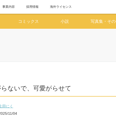
事業内容
採用情報
海外ライセンス
コミックス
小説
写真集・その
6月
7
SUN
MON
TUE
WED
THU
FRI
SAT
SUN
MON
TUE
WED
1
2
3
4
5
6
1
7
8
9
10
11
12
13
5
6
7
8
14
15
16
17
18
19
20
12
13
14
15
がらないで、可愛がらせて
21
22
23
24
25
26
27
19
20
21
22
28
29
30
26
27
28
29
上田にく
2025/11/04