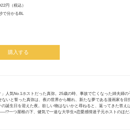
922円（税込）
秒で分かるBL
購入する
」人気No.1ホストだった真弥。25歳の時、事故で亡くなった姉夫婦の
させないと誓った真弥は、夜の世界から離れ、新たな夢である漫画家を目
チの誕生日を迎えた夜。欲しい物はないかと尋ねると、返ってきた答え
―!?一つ屋根の下、健気で一途な大学生×恋愛感情迷子元ホストのほだ