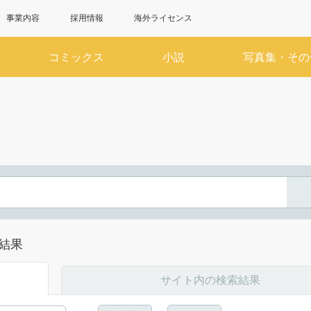
事業内容
採用情報
海外ライセンス
コミックス
小説
写真集・その
6月
7
SUN
MON
TUE
WED
THU
FRI
SAT
SUN
MON
TUE
WED
1
2
3
4
5
6
1
7
8
9
10
11
12
13
5
6
7
8
14
15
16
17
18
19
20
12
13
14
15
結果
21
22
23
24
25
26
27
19
20
21
22
28
29
30
26
27
28
29
サイト内の検索結果