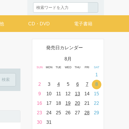
他
CD・DVD
電子書籍
発売日カレンダー
月
8月
THU
FRI
SAT
SUN
MON
TUE
WED
THU
FRI
SAT
SUN
MON
T
2
3
4
1
9
10
11
2
3
4
5
6
7
8
6
7
16
17
18
9
10
11
12
13
14
15
13
14
23
24
25
16
17
18
19
20
21
22
20
21
30
31
23
24
25
26
27
28
29
27
28
30
31