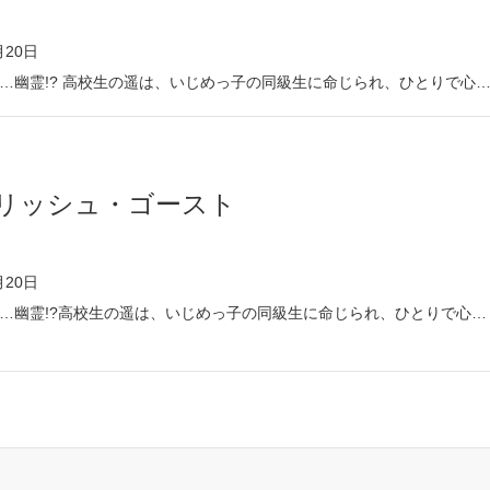
月20日
好きな人は…幽霊!? 高校生の遥は、いじめっ子の同級生に命じられ、ひとりで心霊スポットの廃墟を訪れることに。 そこで出会ったのは、謎めいた青年・片瀬。 孤独な遥を気遣った片瀬は「夏休みの間だけでも楽しい思い出を作ろう」と提案し、二人は“期間限定の友達”になる。 けれどその廃墟は、かつてひとりの青年が亡くなったとされる場所で―― しかも片瀬は、その青年と瓜二つ。 片瀬を幽霊だと信じた遥は、彼を成仏させようと奮闘するが、次第に惹かれていってしまい…。 勘違いから始まる、胸きゅんハートフルラブコメディ！ 2人の単行本描き下
リッシュ・ゴースト
月20日
好きな人は…幽霊!?高校生の遥は、いじめっ子の同級生に命じられ、ひとりで心霊スポットの廃墟を訪れることに。そこで出会ったのは、謎めいた青年・片瀬。孤独な遥を気遣った片瀬は「夏休みの間だけでも楽しい思い出を作ろう」と提案し、二人は“期間限定の友達”になる。けれどその廃墟は、かつてひとりの青年が亡くなったとされる場所で――しかも片瀬は、その青年と瓜二つ。片瀬を幽霊だと信じた遥は、彼を成仏させようと奮闘するが、次第に惹かれていってしまい…。勘違いから始まる、胸きゅんハートフルラブコメディ♥2人の描き下ろしも収録！