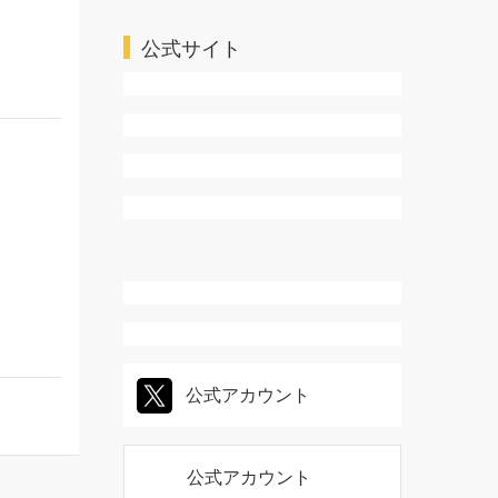
ろし＆電子限定描き下ろしマンガ1Pも収録。
ＴＬ・乙女系
公式サイト