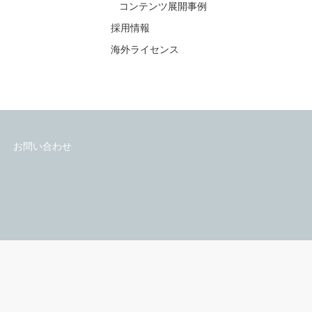
会社情報
EB
会社情報
ラブ・乙女系
私たちの理念・事業内容
コンテンツ展開事例
採用情報
海外ライセンス