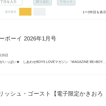
表示形式
1〜3件目を表示
ボーイ 2026年1月号
月25日
読みたい恋がいっぱい★ しあわせBOYS LOVEマガジン「MAGAZINE BE×BOY」 【掲載作品】 「絶対初恋プロポーズ」ととふみ 超待望の新連載！ 12歳差・再会ラブ★ 「好きなら脱がせて。」佐倉リコ 誤解が解けた二人は…ハッピーフィナーレ！ 「高松くん、いま何％？」アラタアキ 原作/HERO 正反対の2人の恋の結末は…？ ついに最終回！ 「40までにしたい10のこと」マミタ 慶司の雀さんと「やりたい10のこと」進行中！ 「きみの音ふたつ、落ちてきて」灰野ネム 「王子さまの抱きまくら」ハシモトミツ 「イケボ配信者は自称Domでもメロメロぐずぐず」小林スメアゴル 「ヒトリジメクライシス」不治ノマンシン 「セフレ、やっぱなしで！」紅 「きみと咲かせるウエディング」茂こつ 「ヤクザのおシノギ 地獄クレバス卍氷解編」安堂ろめだ 「きみは夜の住人」黒井モリー 「花神と蛮王」緒川千世 「うなじに恋の痕」永乃あづみ 「ひだまりの情夫たち」七生えむ 「アンチ・ダイナミクス！」琢磨 「きっと神様も知らない」幕アケ 「アイツの大本命」田中鈴木 「初恋はフーリッシュ・ゴースト」乙女冴子 ◆表紙 ととふみ ※本書は、紙版刊行物を電子書籍化したもの（デジタル版）であり、掲載されている情報は紙版出版時点のものです。なおデジタル版は一部紙版と異なる仕様がございます。 ※6ヶ月の期間限定配信です。書店によって配信終了日が異なります。
リッシュ・ゴースト【電子限定かきおろ