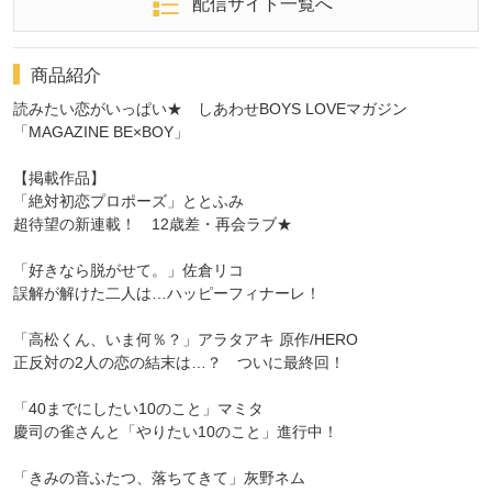
配信サイト一覧へ
商品紹介
読みたい恋がいっぱい★ しあわせBOYS LOVEマガジン
「MAGAZINE BE×BOY」
【掲載作品】
「絶対初恋プロポーズ」ととふみ
超待望の新連載！ 12歳差・再会ラブ★
「好きなら脱がせて。」佐倉リコ
誤解が解けた二人は…ハッピーフィナーレ！
「高松くん、いま何％？」アラタアキ 原作/HERO
正反対の2人の恋の結末は…？ ついに最終回！
「40までにしたい10のこと」マミタ
慶司の雀さんと「やりたい10のこと」進行中！
「きみの音ふたつ、落ちてきて」灰野ネム