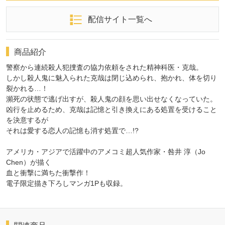
配信サイト一覧へ
商品紹介
警察から連続殺人犯捜査の協力依頼をされた精神科医・克哉。
しかし殺人鬼に魅入られた克哉は閉じ込められ、抱かれ、体を切り
裂かれる…！
瀕死の状態で逃げ出すが、殺人鬼の顔を思い出せなくなっていた。
凶行を止めるため、克哉は記憶と引き換えにある処置を受けること
を決意するが
それは愛する恋人の記憶も消す処置で…!?
アメリカ・アジアで活躍中のアメコミ超人気作家・咎井 淳（Jo
Chen）が描く
血と衝撃に満ちた衝撃作！
電子限定描き下ろしマンガ1Pも収録。