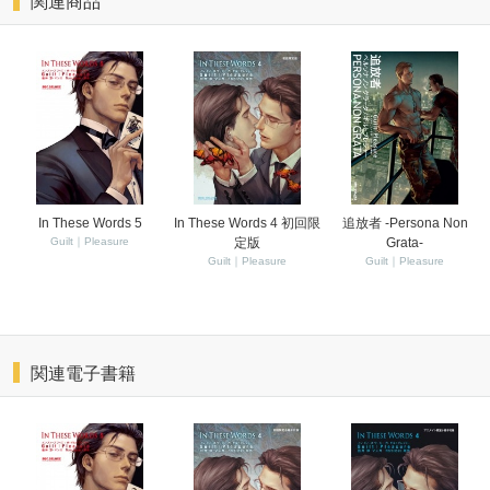
関連商品
In These Words 5
In These Words 4 初回限
追放者 -Persona Non
Guilt｜Pleasure
定版
Grata-
Guilt｜Pleasure
Guilt｜Pleasure
関連電子書籍