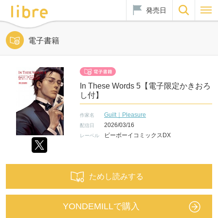
発売日
電子書籍
In These Words 5【電子限定かきおろ
し付】
Guilt｜Pleasure
作家名
2026/03/16
配信日
ビーボーイコミックスDX
レーベル
ためし読みする
YONDEMILLで購入