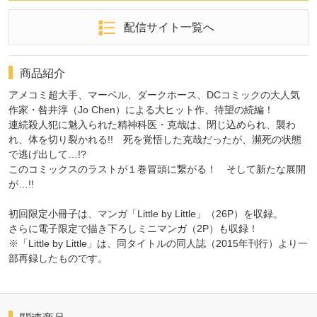
配信サイト一覧へ
商品紹介
アメコミ超大手、マーベル、ダークホース、DCコミックの大人気
作家・咎井淳（Jo Chen）による大ヒット作、待望の続編！
連続殺人犯に魅入られた精神科医・克哉は、閉じ込められ、襲わ
れ、体を切り裂かれる!! 死を覚悟した克哉だったが、瀕死の状態
で逃げ出して…!?
このコミックスのラストが１巻冒頭に繋がる！ そして新たな展開
が…!!
初回限定小冊子は、マンガ「Little by Little」（26P）を収録。
さらに電子限定で描き下ろしミニマンガ（2P）も収録！
※「Little by Little」は、同タイトルの同人誌（2015年刊行）より一
部再録したものです。