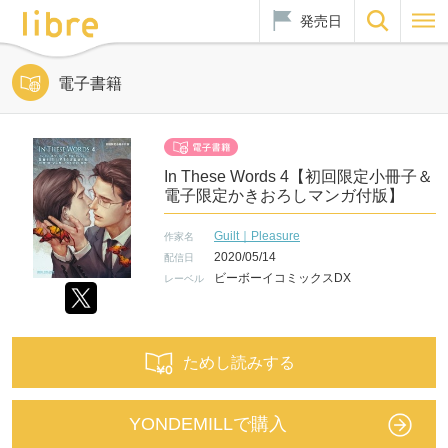
発売日
電子書籍
In These Words 4【初回限定小冊子＆
電子限定かきおろしマンガ付版】
Guilt｜Pleasure
作家名
2020/05/14
配信日
ビーボーイコミックスDX
レーベル
ためし読みする
YONDEMILLで購入