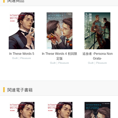
関連商品
In These Words 5
In These Words 4 初回限
追放者 -Persona Non
Guilt｜Pleasure
定版
Grata-
Guilt｜Pleasure
Guilt｜Pleasure
関連電子書籍