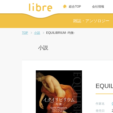
総合TOP
会社情報
雑誌・アンソロジー
TOP
小説
EQUILIBRIUM -均衡-
小説
EQUI
作家名
発売日