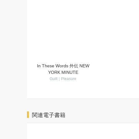
In These Words 5
In These Words 
Guilt｜Pleasure
Guilt｜Pleasu
In These Words 外伝 NEW
YORK MINUTE
Guilt｜Pleasure