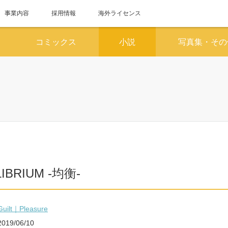
事業内容
採用情報
海外ライセンス
コミックス
小説
写真集・その
6月
7
SUN
MON
TUE
WED
THU
FRI
SAT
SUN
MON
TUE
WED
1
2
3
4
5
6
1
7
8
9
10
11
12
13
5
6
7
8
14
15
16
17
18
19
20
12
13
14
15
LIBRIUM -均衡-
21
22
23
24
25
26
27
19
20
21
22
28
29
30
26
27
28
29
Guilt｜Pleasure
2019/06/10