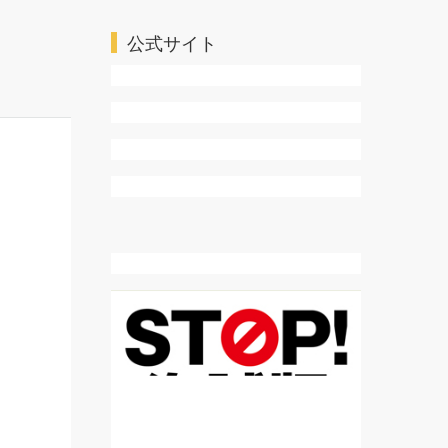
ＴＬ・乙女系
公式サイト