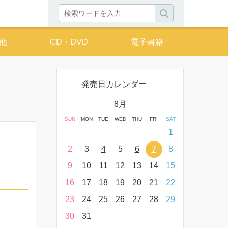
他
CD・DVD
電子書籍
発売日カレンダー
月
8月
THU
FRI
SAT
SUN
MON
TUE
WED
THU
FRI
SAT
SUN
MON
T
2
3
4
1
9
10
11
2
3
4
5
6
7
8
6
7
16
17
18
9
10
11
12
13
14
15
13
14
23
24
25
16
17
18
19
20
21
22
20
21
30
31
23
24
25
26
27
28
29
27
28
30
31