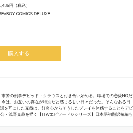
1,485円（税込）
BE×BOY COMICS DELUXE
購入する
、市警の刑事デビッド・クラウスと付き合い始める。職場での恋愛NGだ
、今は、お互いの存在が特別だと感じる甘い日々だった。そんなある日
う話を耳にした克哉は、好奇心からそうしたプレイを体感することをデ
」の主人公・浅野克哉を描く【ITWエピソード０シリーズ】日本語初翻訳短編