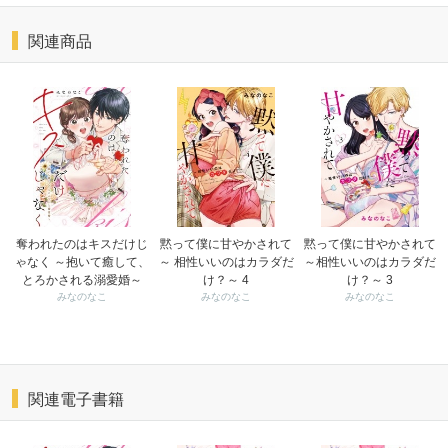
関連商品
奪われたのはキスだけじ
黙って僕に甘やかされて
黙って僕に甘やかされて
ゃなく ～抱いて癒して、
～ 相性いいのはカラダだ
～相性いいのはカラダだ
とろかされる溺愛婚～
け？～ 4
け？～ 3
みなのなこ
みなのなこ
みなのなこ
関連電子書籍