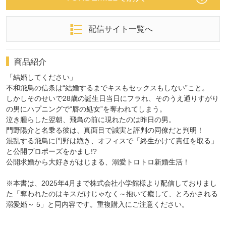
配信サイト一覧へ
商品紹介
「結婚してください」
不和飛鳥の信条は“結婚するまでキスもセックスもしない”こと。
しかしそのせいで28歳の誕生日当日にフラれ、そのうえ通りすがり
の男にハプニングで“唇の処女”を奪われてしまう。
泣き腫らした翌朝、飛鳥の前に現れたのは昨日の男。
門野陽介と名乗る彼は、真面目で誠実と評判の同僚だと判明！
混乱する飛鳥に門野は跪き、オフィスで「終生かけて責任を取る」
と公開プロポーズをかまし!?
公開求婚から大好きがはじまる、溺愛トロトロ新婚生活！
※本書は、2025年4月まで株式会社小学館様より配信しておりまし
た「奪われたのはキスだけじゃなく～抱いて癒して、とろかされる
溺愛婚～ 5」と同内容です。重複購入にご注意ください。