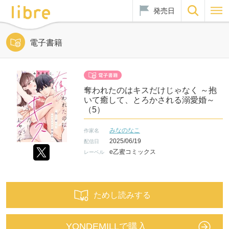
発売日
電子書籍
奪われたのはキスだけじゃなく ～抱
いて癒して、とろかされる溺愛婚～
（5）
みなのなこ
作家名
2025/06/19
配信日
e乙蜜コミックス
レーベル
ためし読みする
YONDEMILLで購入