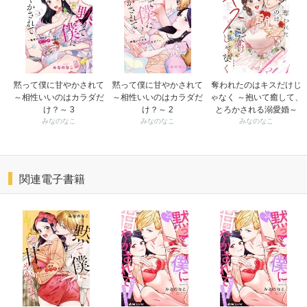
黙って僕に甘やかされて
黙って僕に甘やかされて
奪われたのはキスだけじ
～相性いいのはカラダだ
～相性いいのはカラダだ
ゃなく ～抱いて癒して、
け？～ 3
け？～ 2
とろかされる溺愛婚～
みなのなこ
みなのなこ
みなのなこ
関連電子書籍