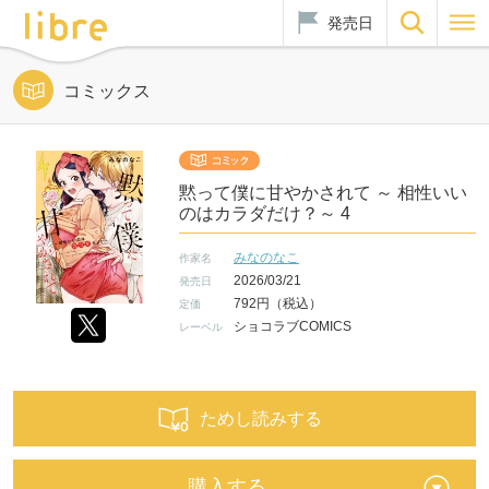
発売日
コミックス
黙って僕に甘やかされて ～ 相性いい
のはカラダだけ？～ 4
みなのなこ
作家名
2026/03/21
発売日
792円（税込）
定価
ショコラブCOMICS
レーベル
ためし読みする
購入する