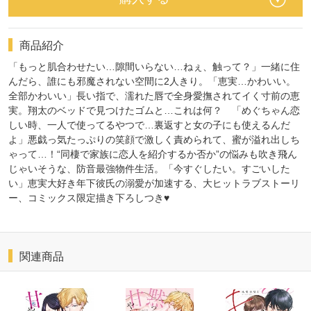
商品紹介
「もっと肌合わせたい…隙間いらない…ねぇ、触って？」一緒に住
んだら、誰にも邪魔されない空間に2人きり。「恵実…かわいい。
全部かわいい」長い指で、濡れた唇で全身愛撫されてイく寸前の恵
実。翔太のベッドで見つけたゴムと…これは何？ 「めぐちゃん恋
しい時、一人で使ってるやつで…裏返すと女の子にも使えるんだ
よ」悪戯っ気たっぷりの笑顔で激しく責められて、蜜が溢れ出しち
ゃって…！“同棲で家族に恋人を紹介するか否か”の悩みも吹き飛ん
じゃいそうな、防音最強物件生活。「今すぐしたい。すごいした
い」恵実大好き年下彼氏の溺愛が加速する、大ヒットラブストーリ
ー、コミックス限定描き下ろしつき♥
関連商品