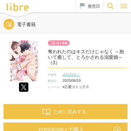
発売日
電子書籍
奪われたのはキスだけじゃなく ～抱
いて癒して、とろかされる溺愛婚～
（3）
みなのなこ
作家名
2025/06/19
配信日
e乙蜜コミックス
レーベル
ためし読みする
YONDEMILLで購入