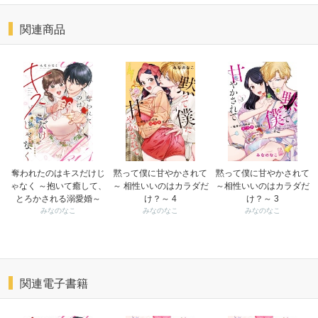
関連商品
奪われたのはキスだけじ
黙って僕に甘やかされて
黙って僕に甘やかされて
ゃなく ～抱いて癒して、
～ 相性いいのはカラダだ
～相性いいのはカラダだ
とろかされる溺愛婚～
け？～ 4
け？～ 3
みなのなこ
みなのなこ
みなのなこ
関連電子書籍