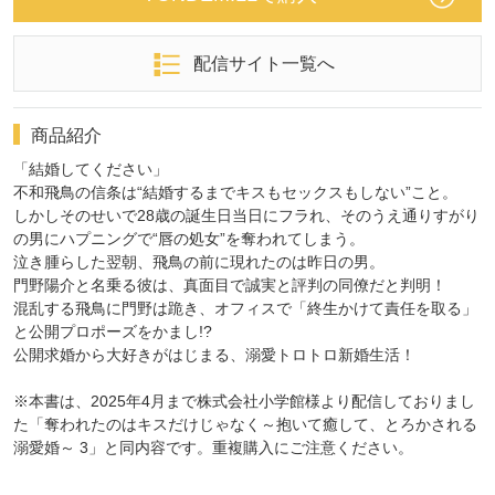
配信サイト一覧へ
商品紹介
「結婚してください」
不和飛鳥の信条は“結婚するまでキスもセックスもしない”こと。
しかしそのせいで28歳の誕生日当日にフラれ、そのうえ通りすがり
の男にハプニングで“唇の処女”を奪われてしまう。
泣き腫らした翌朝、飛鳥の前に現れたのは昨日の男。
門野陽介と名乗る彼は、真面目で誠実と評判の同僚だと判明！
混乱する飛鳥に門野は跪き、オフィスで「終生かけて責任を取る」
と公開プロポーズをかまし!?
公開求婚から大好きがはじまる、溺愛トロトロ新婚生活！
※本書は、2025年4月まで株式会社小学館様より配信しておりまし
た「奪われたのはキスだけじゃなく～抱いて癒して、とろかされる
溺愛婚～ 3」と同内容です。重複購入にご注意ください。