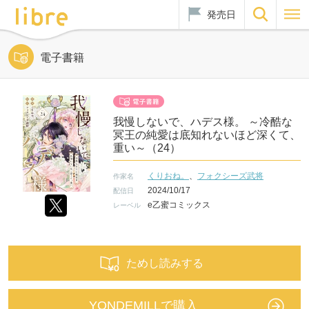
発売日
電子書籍
我慢しないで、ハデス様。 ～冷酷な
冥王の純愛は底知れないほど深くて、
重い～（24）
くりおね。
、
フォクシーズ武将
作家名
2024/10/17
配信日
e乙蜜コミックス
レーベル
ためし読みする
YONDEMILLで購入