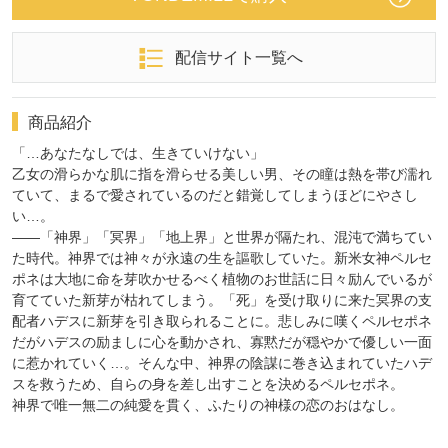
配信サイト一覧へ
商品紹介
「…あなたなしでは、生きていけない」
乙女の滑らかな肌に指を滑らせる美しい男、その瞳は熱を帯び濡れ
ていて、まるで愛されているのだと錯覚してしまうほどにやさし
い…。
――「神界」「冥界」「地上界」と世界が隔たれ、混沌で満ちてい
た時代。神界では神々が永遠の生を謳歌していた。新米女神ペルセ
ポネは大地に命を芽吹かせるべく植物のお世話に日々励んでいるが
育てていた新芽が枯れてしまう。「死」を受け取りに来た冥界の支
配者ハデスに新芽を引き取られることに。悲しみに嘆くペルセポネ
だがハデスの励ましに心を動かされ、寡黙だが穏やかで優しい一面
に惹かれていく…。そんな中、神界の陰謀に巻き込まれていたハデ
スを救うため、自らの身を差し出すことを決めるペルセポネ。
神界で唯一無二の純愛を貫く、ふたりの神様の恋のおはなし。