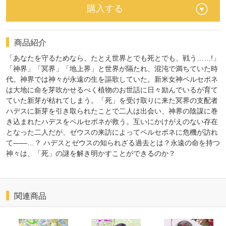
購入する
商品紹介
「あなたを守るためなら、たとえ世界とでも死とでも、戦う……!」
「神界」「冥界」「地上界」と世界が隔たれ、混沌で満ちていた時
代。神界では神々が永遠の生を謳歌していた。新米女神ペルセポネ
は大地に命を芽吹かせるべく植物のお世話に日々励んでいるが育て
ていた新芽が枯れてしまう。「死」を受け取りに来た冥界の支配者
ハデスに新芽を引き取られたことで二人は出会い、神界の陰謀に巻
き込まれたハデスをペルセポネが救う。互いにかけがえのない存在
となった二人だが、ゼウスの来訪によってペルセポネに危機が訪れ
て――…？ ハデスとゼウスの知られざる過去とは？永遠の命を持つ
神々は、「死」の謎を解き明かすことができるのか？
関連商品