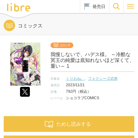
発売日
コミックス
我慢しないで、ハデス様。 ～冷酷な
冥王の純愛は底知れないほど深くて、
重い～ 1
くりおね。
、
フォクシーズ武将
作家名
2023/11/21
発売日
792円（税込）
定価
ショコラブCOMICS
レーベル
ためし読みする