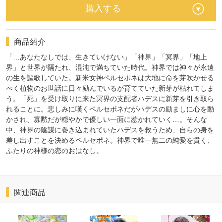
購入する
商品紹介
「…あなたなしでは、生きていけない」「神界」「冥界」「地上
界」と世界が隔たれ、混沌で満ちていた時代。神界では神々が永遠
の生を謳歌していた。新米女神ペルセポネは大地に命を芽吹かせる
べく植物のお世話に日々励んでいるが育てていた新芽が枯れてしま
う。「死」を受け取りに来た冥界の支配者ハデスに新芽を引き取ら
れることに。悲しみに嘆くペルセポネだがハデスの励ましに心を動
かされ、寡黙だが穏やかで優しい一面に惹かれていく…。そんな
中、神界の陰謀に巻き込まれていたハデスを救うため、自らの身を
差し出すことを決めるペルセポネ。神界で唯一無二の純愛を貫く、
ふたりの神様の恋のおはなし。
関連商品