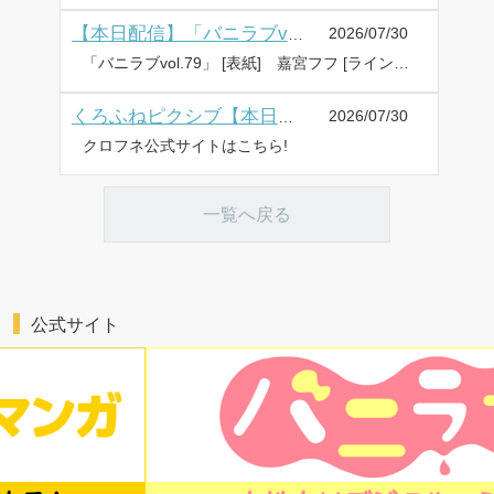
2026/07/30
【本日配信】「バニラブvol.79」
「バニラブvol.79」 [表紙] 嘉宮フフ [ラインナップ] 櫻井緋子、奥めぐ美、霞 暁人/江本マシメサ、ひむかい たきぎ [配信] 最終木曜日発売 ⇒ バニラブ公式はこちら ⇒ バニラブ Xアカウントはこちら
2026/07/30
くろふねピクシブ【本日更新】「死にたくないので英雄様を育てる事にします」など3作品
クロフネ公式サイトはこちら!
一覧へ戻る
公式サイト