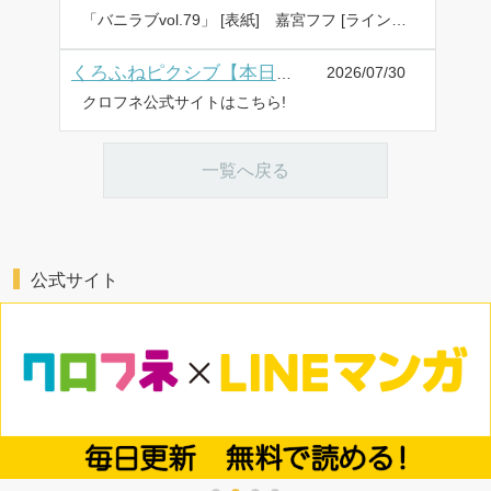
「バニラブvol.79」 [表紙] 嘉宮フフ [ラインナップ] 櫻井緋子、奥めぐ美、霞 暁人/江本マシメサ、ひむかい たきぎ [配信] 最終木曜日発売 ⇒ バニラブ公式はこちら ⇒ バニラブ Xアカウントはこちら
2026/07/30
くろふねピクシブ【本日更新】「死にたくないので英雄様を育てる事にします」など3作品
クロフネ公式サイトはこちら!
一覧へ戻る
公式サイト