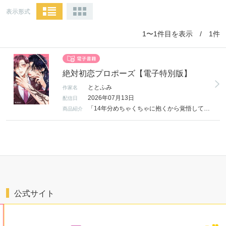
表示形式
1〜1件目を表示 / 1件
絶対初恋プロポーズ【電子特別版】
ととふみ
作家名
2026年07月13日
配信日
「14年分めちゃくちゃに抱くから覚悟して」 恋愛経験ゼロの社畜・晴臣（32）の前に突然現れた刺青バチバチ男・千晶（20）。 見知らぬ男だと警戒する晴臣だったが、なんと千晶は、昔仲良くしていた お隣の男の子だった！ 千晶は14年前の《結婚の約束》を理由に、晴臣にめちゃくちゃ迫ってきて…!? 成長攻の一途な愛が重すぎる！ 年の差12歳・再会ラブコメ開幕。 電子書籍は雑誌掲載時のカラーページを再現＆描き下ろしマンガ1Pを収録。
商品紹介
公式サイト