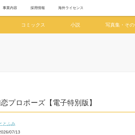
事業内容
採用情報
海外ライセンス
コミックス
小説
写真集・その
6月
7
SUN
MON
TUE
WED
THU
FRI
SAT
SUN
MON
TUE
WED
1
2
3
4
5
6
1
7
8
9
10
11
12
13
5
6
7
8
14
15
16
17
18
19
20
12
13
14
15
初恋プロポーズ【電子特別版】
21
22
23
24
25
26
27
19
20
21
22
28
29
30
26
27
28
29
ととふみ
2026/07/13