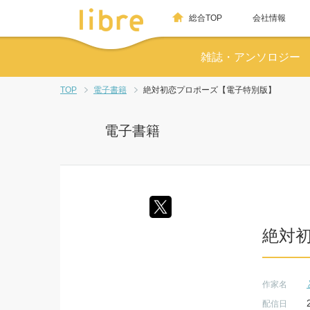
総合TOP
会社情報
雑誌・アンソロジー
TOP
電子書籍
絶対初恋プロポーズ【電子特別版】
電子書籍
絶対
作家名
配信日