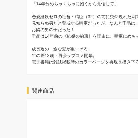
「14年分めちゃくちゃに抱くから覚悟して」
恋愛経験ゼロの社畜・晴臣（32）の前に突然現れた刺
見知らぬ男だと警戒する晴臣だったが、なんと千晶は
お隣の男の子だった！
千晶は14年前の《結婚の約束》を理由に、晴臣にめちゃ
成長攻の一途な愛が重すぎる！
年の差12歳・再会ラブコメ開幕。
電子書籍は雑誌掲載時のカラーページを再現＆描き下ろ
関連商品