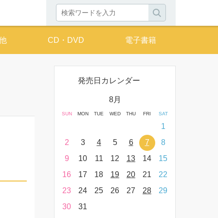
他
CD・DVD
電子書籍
発売日カレンダー
月
8月
THU
FRI
SAT
SUN
MON
TUE
WED
THU
FRI
SAT
SUN
MON
T
2
3
4
1
9
10
11
2
3
4
5
6
7
8
6
7
16
17
18
9
10
11
12
13
14
15
13
14
23
24
25
16
17
18
19
20
21
22
20
21
30
31
23
24
25
26
27
28
29
27
28
30
31