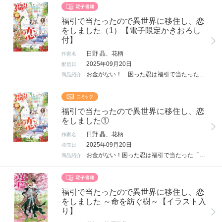
福引で当たったので異世界に移住し、恋
をしました（1）【電子限定かきおろし
付】
日野 晶、花柄
作家名
2025年09月20日
配信日
お金がない！ 困った忍は福引で当たった「異世界移住権」を利用。 異世界は高身長の人ばかりで、子供に見られることが多いけど、 持ち前の明るさと料理の腕で、動物や周囲の人に愛され異世界生活満喫♪ 精悍な騎士隊長クリシュにドキドキ…もしや恋!? そして異世界にも問題があるみたいで――。 WEB発大人気小説コミカライズ!! 電子限定描き下ろしマンガ1Pつき★
商品紹介
福引で当たったので異世界に移住し、恋
をしました①
日野 晶、花柄
作家名
2025年09月20日
発売日
お金がない！困った忍は福引で当たった「異世界移住権」を利用。異世界は高身長の人ばかりで、子供に見られることが多いけど、持ち前の明るさと料理の腕で、動物や周囲の人に愛され異世界生活満喫♪精悍な騎士隊長クリシュにドキドキ…もしや恋!?そして異世界にも問題があるみたいで――。WEB発大人気小説コミカライズ!!
商品紹介
福引で当たったので異世界に移住し、恋
をしました ～命を紡ぐ樹～【イラスト入
り】