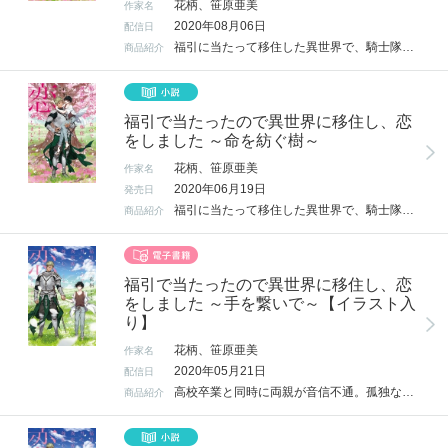
花柄、笹原亜美
作家名
2020年08月06日
配信日
福引に当たって移住した異世界で、騎士隊長クリシュと恋人同士になった忍。ずっと孤独だった忍を、クリシュは温かな腕で抱え込み、愛で満たしてくれた。生命の木が枯れていき子供が生まれなくなった世界。大好きな人たちが生きるこの世界のために、できることならなんでもしたい…！ そんな時、植物チート能力で生命の木の記憶を見た忍は「種」を託される。それは、この行き止まりの世界を救う最後の希望だった…！ BL×異世界×植物チート、WEB発大人気ノベル第2弾!!
商品紹介
福引で当たったので異世界に移住し、恋
をしました ～命を紡ぐ樹～
花柄、笹原亜美
作家名
2020年06月19日
発売日
福引に当たって移住した異世界で、騎士隊長クリシュと恋人同士になった忍。ずっと孤独だった忍を、クリシュは温かな腕で抱え込み、愛で満たしてくれた。生命の木が枯れていき子供が生まれなくなった世界。大好きな人たちが生きるこの世界のために、できることならなんでもしたい…！そんな時、植物チート能力で生命の木の記憶を見た忍は「種」を託される。それは、この行き止まりの世界を救う最後の希望だった…！
商品紹介
福引で当たったので異世界に移住し、恋
をしました ～手を繋いで～【イラスト入
り】
花柄、笹原亜美
作家名
2020年05月21日
配信日
高校卒業と同時に両親が音信不通。孤独な忍は福引で当たった異世界移住権を使って、ひとり異世界に移住し、植物チート能力をさずかる。持ち前の料理の腕とこの能力で、異世界生活を楽しみます！ だが実はこの世界は生命の木が枯れて子供が生まれなくなり、人々は未来への不安を抱えていたのだった。どんな時も前向きに笑う忍の周りには、たくさんの人が集まってくる。奥手な忍だが、やがて唯一忍の泣き顔を知り、忍を守りたいと強く願う騎士隊長クリシュに初めての恋をして…！ BL×異世界×植物チート、WEB発大人気ノベル！
商品紹介