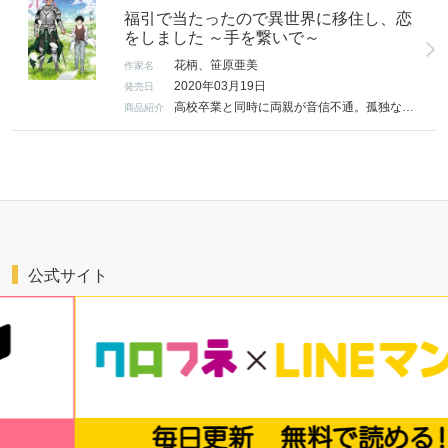
福引で当たったので異世界に移住し、恋
をしました ～手を繋いで～
花柄、笹原亜美
作家名
2020年03月19日
発売日
高校卒業と同時に両親が音信不通。孤独な忍は福引で当たった異世界移住権を使って、ひとり異世界に移住し、植物チート能力をさずかる。持ち前の料理の腕とこの能力で、異世界生活を楽しみます！だが実はこの世界は生命の木が枯れて子供が生まれなくなり、人々は未来への不安を抱えていたのだった。どんな時も前向きに笑う忍の周りには、たくさんの人が集まってくる。奥手な忍だが、やがて唯一忍の泣き顔を知り、忍を守りたいと強く願う騎士隊長クリシュに初めての恋をして…！
商品紹介
公式サイト