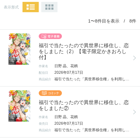
表示形式
1〜8件目を表示 / 8件
福引で当たったので異世界に移住し、恋
をしました（2）【電子限定かきおろし
付】
日野 晶、花柄
作家名
2026年07月17日
配信日
福引で当たった「異世界移住権」を利用し、異世界アグラムへ移住した忍。 そこで出会ったのは、かっこよくて誠実な騎士隊長クリシュ。 可愛い動物たちに囲まれ、淡い恋心も芽生える♪ ある日、盗賊に襲われる事件勃発！ 忍はコッコさんやピョン吉達家族を、小さな体で身を挺して守りきる！ ズタボロになった忍をクリシュがベタ付きで看病してくれるが… 「これってただの看病じゃないかも…!?」 WEB発大人気小説コミカライズ!!! 電子限定描き下ろしマンガ1Pも収録！
商品紹介
福引で当たったので異世界に移住し、恋
をしました②
日野 晶、花柄
作家名
2026年07月17日
発売日
福引で当たった「異世界移住権」を利用し、異世界アグラムへ移住した忍。そこで出会ったのは、かっこよくて誠実な騎士隊長クリシュ。可愛い動物たちに囲まれ、淡い恋心も芽生える♥ある日、盗賊に襲われる事件勃発！ 忍はコッコさんやピョン吉達家族を、小さな体で身を挺して守りきる！ズタボロになった忍をクリシュがベタ付きで看病してくれるが…「これってただの看病じゃないかも…!?」WEB発大人気小説コミカライズ!!!
商品紹介