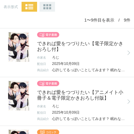
表示形式
1〜9件目を表示 / 9件
できれば愛をつづりたい【電子限定かき
おろし付】
ろじ
作家名
2025年10月09日
配信日
心許してるっぽいことしてみます？ 眠れないことを悩む小説家の恵人は、 喫茶店で出会った寝具メーカー勤務のリーマン古河のことが気になっていた。 人当たりは良いが本音が見えない古河に警戒心を抱きつつも、 顔が好みでどうしても目で追ってしまう…。 そんな中、古河から「眠れないなら添い寝しましょうか？」と言われて――？ 人たらし×毒舌美人の添い寝から始まる恋！ コミックス描き下ろしは付き合った後のラブいちゃ9Pです！ 電子限定描き下ろしマンガ1Pも収録。
商品紹介
できれば愛をつづりたい【アニメイト小
冊子＆電子限定かきおろし付版】
ろじ
作家名
2025年10月09日
配信日
心許してるっぽいことしてみます？ 眠れないことを悩む小説家の恵人は、 喫茶店で出会った寝具メーカー勤務のリーマン古河のことが気になっていた。 人当たりは良いが本音が見えない古河に警戒心を抱きつつも、 顔が好みでどうしても目で追ってしまう…。 そんな中、古河から「眠れないなら添い寝しましょうか？」と言われて――？ 人たらし×毒舌美人の添い寝から始まる恋！ コミックス描き下ろしは付き合った後のラブいちゃ9Pです！ 電子限定描き下ろしマンガ1Pも収録。 ※電子限定描き下ろしは商品内に収録されています。内容は通常版と同じです。 ※こちらはアニメイトセットの小冊子（電子書籍版）付きの【アニメイト小冊子付版】です。通常版もございますので、お間違えないようご購入ください。
商品紹介