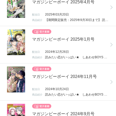
マガジンビーボーイ 2025年4月号
2025年03月20日
配信日
【期間限定販売：2025年9月30日まで】 読みたい恋がいっぱい★ しあわせBOYS LOVEマガジン「MAGAZINE BE×BOY」 【掲載作品】 「ケーキ・ドッグ・カラメリゼ」おげれつたなか 欠けてる2人によるアンチ王道ラブコメ。第一章はホスト編！ 「神様なんか信じない僕らのエデン」一ノ瀬ゆま 大ヒット★オメガバース創世記、連載再開!! 「コスメティック・プレイラバー」楢島さち コスメカウンターにW王子コンビが帰って来た！ 「Kiss me crying」Arinco 大人気！韓×日BLアイドルシリーズ、新章開幕！ 「天使も知らない恋」モケ太郎 「お前にいっちゃん惚れとんねん！」萌恵子 「春の氷」中込いくさ 「特級αの愛したΩ」神波アユミ 「できれば愛をつづりたい」ろじ 「たんぽぽちゃんはSubかもしれない」うにもし 「サイレントノイズ」いちかわ壱 「絶体絶命エグゼクティブ」不治ノマンシン 「Dance of the SUN」CTK 「パラレル・ファーストラブ」依乃しじま 「本導先輩は甘えられたい」茂こつ 「おあずけ番長は惚れさせたい」芥河和真 「夜よ、ぼくらに魔法をかけて」水川六月 ◆表紙 おげれつたなか ※本書は、紙版刊行物を電子書籍化したもの（デジタル版）であり、掲載されている情報は紙版出版時点のものです。なおデジタル版は一部紙版と異なる仕様がございます。
商品紹介
マガジンビーボーイ 2025年1月号
2024年12月26日
配信日
読みたい恋がいっぱい★ しあわせBOYS LOVEマガジン「MAGAZINE BE×BOY」 【掲載作品】 「できれば愛をつづりたい」ろじ 眠らせたい攻×眠れない受、二度目の添い寝!? 「先輩、ナカみせて」沖田有帆 大人気VTuber BL、新章スタート！ 「40までにしたい10のこと」マミタ 【部下×上司】ルール4つでお付き合い続行中！ 「嫌いでいさせて 朝永先生と柳木先生」ひじき あさやな発情期編、クライマックス！ 「伝説のヤリチンVS鉄壁の尻穴」ととふみ 「アクマと契約 ～彼の不器用な愛し方～」ハル 「完璧彼氏は様子がおかしい」なつだ大正解 「王子さまの抱きまくら」ハシモトミツ 「こんなの漫画に載ってない！」くら毛 「お姫さまコンプレックス」川野暁子 「きみの音ふたつ、落ちてきて」灰野ネム 「凸凹×コミュニケーション」芽沢めい 「お前にいっちゃん惚れとんねん！」萌恵子 「セフレ、やっぱなしで！」紅 「緑の風に君をひらく」青井 秋 「灰羽戦線」稲荷家房之介 「溺愛が止まらない寡黙な後輩による開発計略」猫野まりこ 「食べちゃだめなのにおいしいです」山田2丁目 「もう一度推したら破滅するっ！」羽毛 「少女マンガなら叶わない恋」ほわこ 「好きピ過激派リアコ勢！ ヤンデレBLアンソロジー」CRPN/宇良たまじ/りちゃ ◆表紙 ろじ ※本書は、紙版刊行物を電子書籍化したもの（デジタル版）であり、掲載されている情報は紙版出版時点のものです。なおデジタル版は一部紙版と異なる仕様がございます。 ※6ヶ月の期間限定配信です。書店によって配信終了日が異なります。
商品紹介
マガジンビーボーイ 2024年11月号
2024年10月24日
配信日
読みたい恋がいっぱい★ しあわせBOYS LOVEマガジン「MAGAZINE BE×BOY」 【掲載作品】 「嫌いでいさせて 朝永先生と柳木先生」ひじき お互いを想うあまりにすれ違い…先生たちの恋、前途多難です。 「40までにしたい10のこと」マミタ お付き合いは一見順調だけど…部下×上司リーマンラブ！ 「恋の続きは愛がいい」あまきいお マガビー初登場！ 子連れ同居ラブ、連載スタート！ 「火花」中村明日美子 私、元彼、元彼の彼……3人のめぐり逢い【社会人編】 「溺愛が止まらない寡黙な後輩による開発計略」猫野まりこ 「泡沫の声を聴いて」炬太郎 「王子さまの抱きまくら」ハシモトミツ 「できれば愛をつづりたい」ろじ 「お姫さまコンプレックス」川野暁子 「お前にいっちゃん惚れとんねん！」萌恵子 「凸凹×コミュニケーション」芽沢めい 「社長は秘書に××したい」篁アンナ 「きみの音ふたつ、落ちてきて」灰野ネム 「いつか、夢で会いましょう。」川唯東子 「もう一度推したら破滅するっ！」羽毛 「バブらせて、もっと」千野 ち 「緑の風に君をひらく」青井 秋 「食べちゃだめなのにおいしいです」山田2丁目 「アイツの大本命」田中鈴木 ◆表紙 ひじき ※本書は、紙版刊行物を電子書籍化したもの（デジタル版）であり、掲載されている情報は紙版出版時点のものです。なおデジタル版は一部紙版と異なる仕様がございます。 ※6ヶ月の期間限定配信です。書店によって配信終了日が異なります。
商品紹介
マガジンビーボーイ 2024年9月号