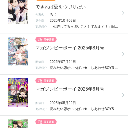
できれば愛をつづりたい
ろじ
作家名
2025年10月09日
発売日
「心許してるっぽいことしてみます？」眠れないことを悩む小説家の恵人は、喫茶店で出会った寝具メーカー勤務のリーマン古河のことが気になっていた。人当たりは良いが本音が見えない古河に警戒心を抱きつつも、顔が好みでどうしても目で追ってしまう…。そんな中、古河から「眠れないなら添い寝しましょうか？」と言われて――？人たらし×毒舌美人の添い寝から始まる恋！描き下ろしは付き合った後のラブいちゃ9Pです！
商品紹介
マガジンビーボーイ 2025年8月号
2025年07月24日
配信日
読みたい恋がいっぱい★ しあわせBOYS LOVEマガジン「MAGAZINE BE×BOY」 小冊子「女子BL」付き！ 【掲載作品】 「40までにしたい10のこと」マミタ TVドラマ化記念特別読切「すず子が語る最近の雀ちゃん」 「できれば愛をつづりたい」ろじ "できれば"が溺愛に変わるまで…。ついに最終話！ 「伝説のヤリチンVS鉄壁の尻穴」ととふみ 大ヒット #ヤリてつ 堂々完結！ 特集ページ４Pつき 「恋々たる証左」鳥生莉世 お疲れリーマンのセラピー＆ロマンス 「サイレントノイズ」いちかわ壱 遂に第2シーズン最終回！ 尊のために別れを告げた暁臣。2人の選ぶ選択とは…？ 「ケーキ・ドッグ・カラメリゼ」おげれつたなか 「春、結婚して」HISADA 「BLゲームの世界に転生した悪役令息は、グレてしまいました」奏ユミカ 原作/八重 「コスメティック・プレイラバー」楢島さち 「おあずけ番長は惚れさせたい」芥河和真 「たんぽぽちゃんはSubかもしれない」うにもし 「きっと神様も知らない」幕アケ 「パラレル・ファーストラブ」依乃しじま 「天使も知らない恋」モケ太郎 「神様なんか信じない僕らのエデン」一ノ瀬ゆま 「先輩、ナカみせて」沖田有帆 「Kiss me crying」Arinco 「春の氷」中込いくさ 「初恋ワードローブ」雨ウオ 「完璧彼氏は様子がおかしい」なつだ大正解 「海くんと陸くんは今日こそシたい！」ハシモトミツ ＜小冊子「女子BL」＞ 【表紙】ダヨオ 「かぞくになること」シータコマーチ 「忘れちゃった夜のこと」独活 「給湯室で会いましょう」かもがわ圭 「嫌いでいさせて 乃亜編」ひじき 「晴れ空に泣き虫2」依子 「親友の「同棲して」に「うん」て言うまで」ろじ ◆表紙 マミタ ※本書は、紙版刊行物を電子書籍化したもの（デジタル版）であり、掲載されている情報は紙版出版時点のものです。なおデジタル版は一部紙版と異なる仕様がございます。 ※6ヶ月の期間限定配信です。書店によって配信終了日が異なります。
商品紹介
マガジンビーボーイ 2025年6月号
2025年05月22日
配信日
読みたい恋がいっぱい★ しあわせBOYS LOVEマガジン「MAGAZINE BE×BOY」 【掲載作品】 「Kiss me crying」Arinco 次なる舞台は韓国！ 二人の新たな挑戦が始まる★ 「恋愛操作 four seasons～それぞれの。」蓮川 愛 紆余曲折を経て恋人同士になった彼らに巡る季節は…⁉ 「コスメティック・プレイラバー」楢島さち ロミーの中で存在感を増す佐橋と棗、憧れられる存在に！ 「伝説のヤリチンVS鉄壁の尻穴」ととふみ フィナーレ直前！ 約束の卒業式――。 「きっと神様も知らない」幕アケ 「きみは夜の住人」黒井モリー 「サイレントノイズ」いちかわ壱 「もう一度推したら破滅するっ！」羽毛 「ケーキ・ドッグ・カラメリゼ」おげれつたなか 「できれば愛をつづりたい」ろじ 「酷くしないで」ねこ田米蔵 「BLゲームの世界に転生した悪役令息は、グレてしまいました」奏ユミカ 原作/八重 「特級αの愛したΩ」神波アユミ 「たんぽぽちゃんはSubかもしれない」うにもし 「先輩、ナカみせて」沖田有帆 「春の氷」中込いくさ 「パラレル・ファーストラブ」依乃しじま 「お前にいっちゃん惚れとんねん！」萌恵子 「よそ見しないでこっち見て」りちゃ 「完璧彼氏は様子がおかしい」なつだ大正解 ◆表紙 Arinco ※本書は、紙版刊行物を電子書籍化したもの（デジタル版）であり、掲載されている情報は紙版出版時点のものです。なおデジタル版は一部紙版と異なる仕様がございます。 ※6ヶ月の期間限定配信です。書店によって配信終了日が異なります。
商品紹介