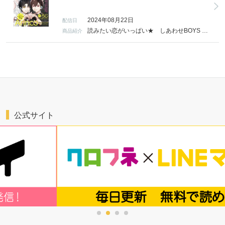
2024年08月22日
配信日
読みたい恋がいっぱい★ しあわせBOYS LOVEマガジン「MAGAZINE BE×BOY」 【掲載作品】 「Kiss me crying」Arinco 明かされる、JがSoSを抜けた真相―― 「ユアマイマンネ」Arinco イェジュンのこれまでとは違う態度に月翔は揺れて!? 「コスメティック・プレイラバー」楢島さち NY編フィナーレ！ ドラマ化特集も大ボリュームでお届け 「できれば愛をつづりたい」ろじ “眠らせたい攻×眠れない受”添い寝から始まる恋、連載開始！ 「溺愛が止まらない寡黙な後輩による開発計略」猫野まりこ しごでき先輩を慕う後輩、実は着々と恋愛計画は進んで？ 「灰羽戦線」稲荷家房之介 「アイツの大本命」田中鈴木 「食べちゃだめなのにおいしいです」山田2丁目 「ねこねこダーリン」楢崎壮太 「お前にいっちゃん惚れとんねん！」萌恵子 「緑の風に君をひらく」青井 秋 「この夜を暴いて」春野なぎ 「嫌いでいさせて 朝永先生と柳木先生」ひじき 「きみの音ふたつ、落ちてきて」灰野ネム 「凸凹×コミュニケーション」芽沢めい 「社長は秘書に××したい」篁アンナ 「これから俺は、後輩に抱かれます」佳門サエコ 「お姫さまコンプレックス」川野暁子 「フォール イン ピンスポット」斎田千洋 ◆表紙 Arinco ※本書は、紙版刊行物を電子書籍化したもの（デジタル版）であり、掲載されている情報は紙版出版時点のものです。なおデジタル版は一部紙版と異なる仕様がございます。 ※6ヶ月の期間限定配信です。書店によって配信終了日が異なります。
商品紹介
公式サイト