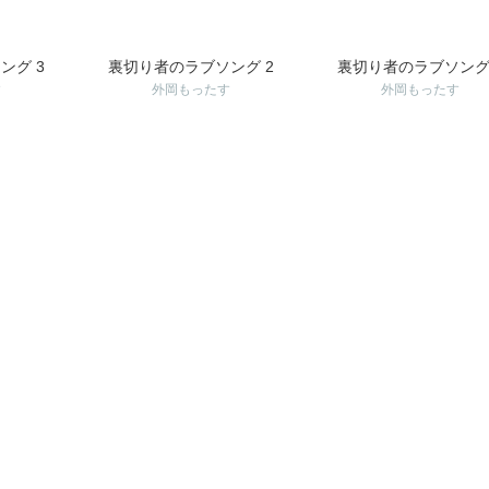
ング 3
裏切り者のラブソング 2
裏切り者のラブソング
す
外岡もったす
外岡もったす