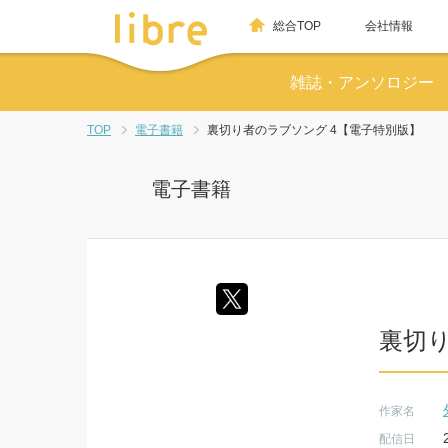
総合TOP
会社情報
雑誌・アンソロジー
TOP
電子書籍
裏切り者のラブソング 4【電子特別版】
電子書籍
裏切り
作家名
配信日