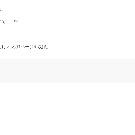
る。
て――!?
」
ろしマンガ1ページを収録。