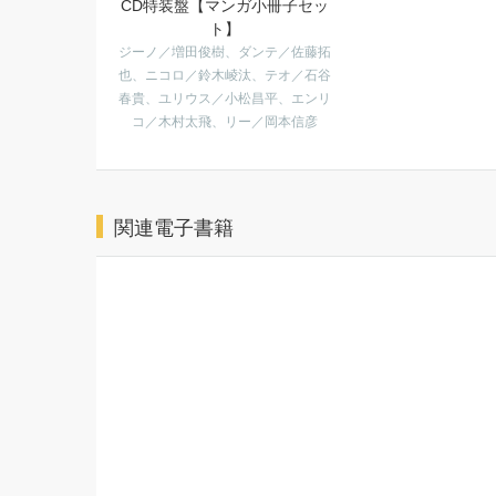
CD特装盤【マンガ小冊子セッ
ト】
ジーノ／増田俊樹、ダンテ／佐藤拓
也、ニコロ／鈴木崚汰、テオ／石谷
春貴、ユリウス／小松昌平、エンリ
コ／木村太飛、リー／岡本信彦
関連電子書籍