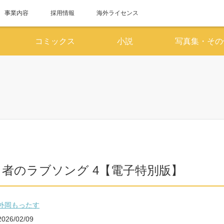
事業内容
採用情報
海外ライセンス
コミックス
小説
写真集・その
6月
7
SUN
MON
TUE
WED
THU
FRI
SAT
SUN
MON
TUE
WED
1
2
3
4
5
6
1
7
8
9
10
11
12
13
5
6
7
8
14
15
16
17
18
19
20
12
13
14
15
者のラブソング 4【電子特別版】
21
22
23
24
25
26
27
19
20
21
22
28
29
30
26
27
28
29
外岡もったす
2026/02/09