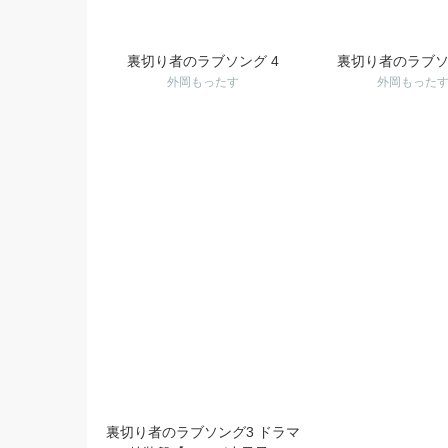
裏切り者のラブソング 4
裏切り者のラブソ
外岡もったす
外岡もった
裏切り者のラブソング3 ドラマ