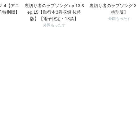
 4【アニ
裏切り者のラブソング ep.13 &
裏切り者のラブソング 3
子特別版】
ep.15【単行本3巻収録 抜粋
特別版】
版】【電子限定・18禁】
す
外岡もったす
外岡もったす