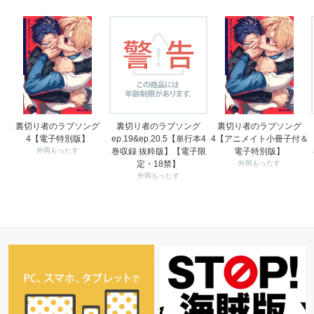
裏切り者のラブソング
裏切り者のラブソング
裏切り者のラブソング
4【電子特別版】
ep.19&ep.20.5【単行本4
4【アニメイト小冊子付＆
外岡もったす
巻収録 抜粋版】【電子限
電子特別版】
定・18禁】
外岡もったす
外岡もったす