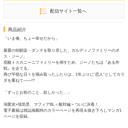
配信サイト一覧へ
商品紹介
「いま俺、ちょー幸せだから」
最愛の幼馴染・ダンテを取り戻した、ガルディノファミリーのボ
ス・ジーノ。
宿敵トスカニーニファミリーを倒すため、ジーノたちは『ある作
戦』を企てる。
再び平穏な日々を掴み取ったふたりは、1年ぶりに“恋人”としてカラ
ダを重ねて――!?
「ずっとお前のこと…欲しかった…」
溺愛攻×強気受、マフィアBL＜敵対編＞ついに決着！
電子書籍は雑誌掲載時のカラーページを再現＆描き下ろしマンガ1
ページを収録。