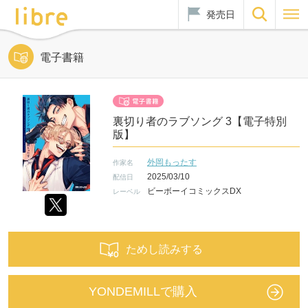
発売日
電子書籍
裏切り者のラブソング 3【電子特別
版】
外岡もったす
作家名
2025/03/10
配信日
ビーボーイコミックスDX
レーベル
ためし読みする
YONDEMILLで購入