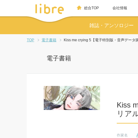
総合TOP
会社情報
雑誌・アンソロジー
TOP
電子書籍
Kiss me crying 5【電子特別版・音声
電子書籍
Kis
リア
作家名