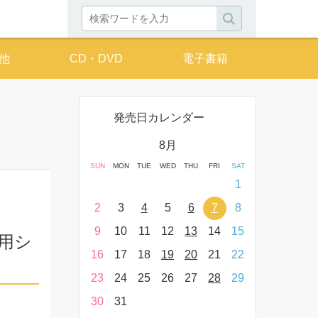
他
CD・DVD
電子書籍
発売日カレンダー
月
8月
THU
FRI
SAT
SUN
MON
TUE
WED
THU
FRI
SAT
SUN
MON
T
2
3
4
1
9
10
11
2
3
4
5
6
7
8
6
7
16
17
18
9
10
11
12
13
14
15
13
14
入用シ
23
24
25
16
17
18
19
20
21
22
20
21
30
31
23
24
25
26
27
28
29
27
28
30
31