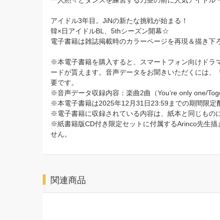
一人黙々とダンスを練習する乃亜の前に人気アイドル
アイドル3年目。JiNの新たな挑戦が始まる！
韓×日アイドルBL、5thシーズン開幕☆
電子書籍は雑誌掲載時のカラーページを再現＆描き下ろ
※本電子書籍を購入すると、スマートフォン向けドラマ
ードが貰えます。音声データをお聞きいただくには、「
要です。
※音声データ収録内容：楽曲2曲（You’re only one
※本電子書籍は2025年12月31日23:59までの期間限
※電子書籍に収録されている内容は、紙本と同じもの
※紙書籍版CD付き限定セットに付属するArinco先
せん。
関連商品