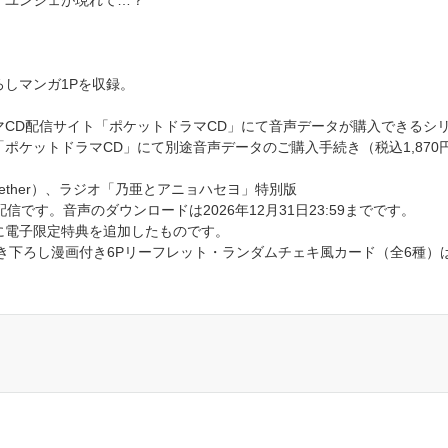
・ユンジェが現れて…？
しマンガ1Pを収録。
CD配信サイト「ポケットドラマCD」にて音声データが購入できるシ
ポケットドラマCD」にて別途音声データのご購入手続き（税込1,870
/Together）、ラジオ「乃亜とアニョハセヨ」特別版
定配信です。音声のダウンロードは2026年12月31日23:59までです。
に電子限定特典を追加したものです。
生描き下ろし漫画付き6Pリーフレット・ランダムチェキ風カード（全6種）