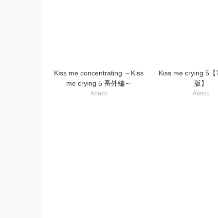
Kiss me concentrating ～Kiss
Kiss me crying
me crying 5 番外編～
版】
Arinco
Arinco