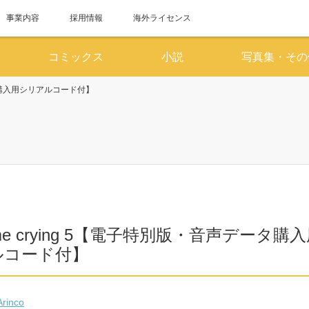
事業内容
採用情報
海外ライセンス
コミックス
小説
写真集・その
データ購入用シリアルコード付】
6月
7
SUN
MON
TUE
WED
THU
FRI
SAT
SUN
MON
TUE
WED
1
2
3
4
5
6
1
7
8
9
10
11
12
13
5
6
7
8
14
15
16
17
18
19
20
12
13
14
15
s me crying 5【電子特別版・音声データ購
21
22
23
24
25
26
27
19
20
21
22
ルコード付】
28
29
30
26
27
28
29
Arinco