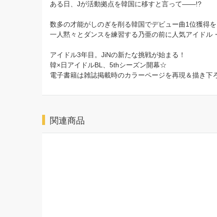
ある日、Jが活動拠点を韓国に移すと言って――!?
数多の才能がしのぎを削る韓国でデビュー曲1位獲得
一人黙々とダンスを練習する乃亜の前に人気アイドル
アイドル3年目。JiNの新たな挑戦が始まる！
韓×日アイドルBL、5thシーズン開幕☆
電子書籍は雑誌掲載時のカラーページを再現＆描き下ろ
関連商品