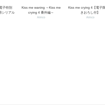
 5【電子特別
Kiss me waning ～Kiss me
Kiss me crying 4【電
用シリアル
crying 4 番外編～
きおろし付】
Arinco
Arinco