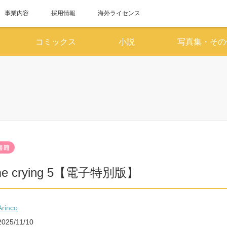
事業内容
採用情報
海外ライセンス
コミックス
小説
写真集・その
6月
7
SUN
MON
TUE
WED
THU
FRI
SAT
SUN
MON
TUE
WED
1
2
3
4
5
6
1
7
8
9
10
11
12
13
5
6
7
8
14
15
16
17
18
19
20
12
13
14
15
 me crying 5【電子特別版】
21
22
23
24
25
26
27
19
20
21
22
28
29
30
26
27
28
29
Arinco
2025/11/10