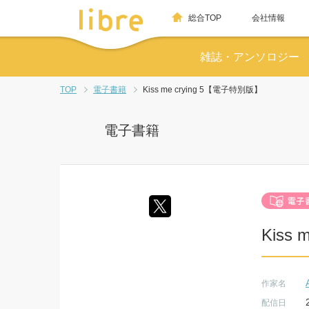
総合TOP
会社情報
雑誌・アンソロジー
TOP
電子書籍
Kiss me crying 5【電子特別版】
電子書籍
Kiss
作家名
配信日