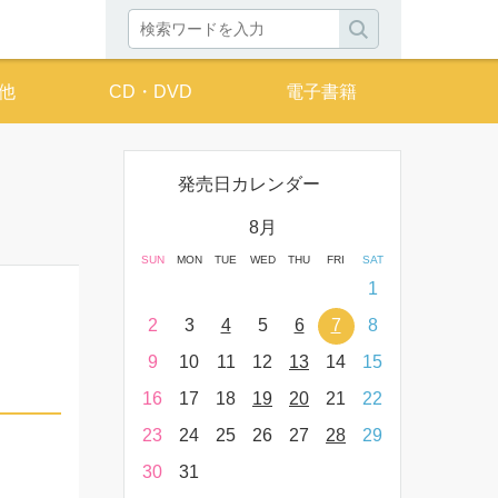
他
CD・DVD
電子書籍
発売日カレンダー
月
8月
THU
FRI
SAT
SUN
MON
TUE
WED
THU
FRI
SAT
SUN
MON
T
2
3
4
1
9
10
11
2
3
4
5
6
7
8
6
7
16
17
18
9
10
11
12
13
14
15
13
14
23
24
25
16
17
18
19
20
21
22
20
21
30
31
23
24
25
26
27
28
29
27
28
30
31