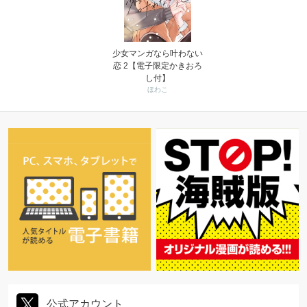
少女マンガなら叶わない
恋 2【電子限定かきおろ
し付】
ほわこ
公式アカウント