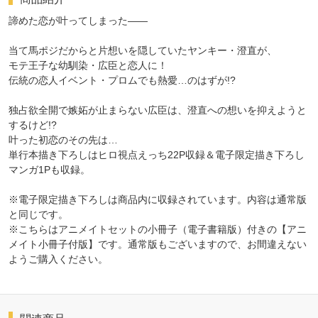
諦めた恋が叶ってしまった――
当て馬ポジだからと片想いを隠していたヤンキー・澄直が、
モテ王子な幼馴染・広臣と恋人に！
伝統の恋人イベント・プロムでも熱愛…のはずが!?
独占欲全開で嫉妬が止まらない広臣は、澄直への想いを抑えようと
するけど!?
叶った初恋のその先は…
単行本描き下ろしはヒロ視点えっち22P収録＆電子限定描き下ろし
マンガ1Pも収録。
※電子限定描き下ろしは商品内に収録されています。内容は通常版
と同じです。
※こちらはアニメイトセットの小冊子（電子書籍版）付きの【アニ
メイト小冊子付版】です。通常版もございますので、お間違えない
ようご購入ください。