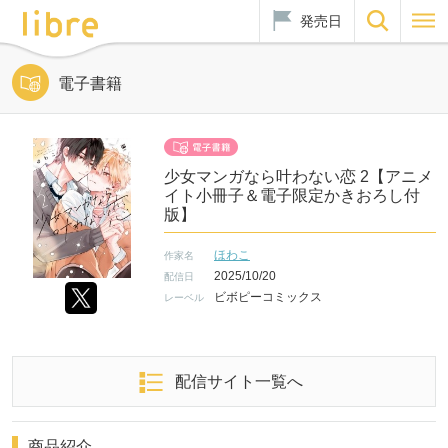
発売日
電子書籍
少女マンガなら叶わない恋 2【アニメ
イト小冊子＆電子限定かきおろし付
版】
ほわこ
作家名
2025/10/20
配信日
ビボピーコミックス
レーベル
配信サイト一覧へ
商品紹介