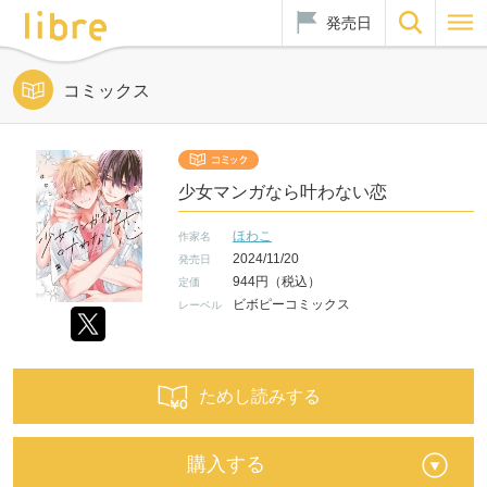
発売日
コミックス
少女マンガなら叶わない恋
ほわこ
作家名
2024/11/20
発売日
944円（税込）
定価
ビボピーコミックス
レーベル
ためし読みする
購入する