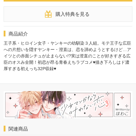
購入特典を見る
商品紹介
王子系・ヒロイン女子・ヤンキーの幼馴染３人組。モテ王子な広臣
への片想いを隠すヤンキー・澄直は、恋を諦めようとするけど…ア
イツとの赤面シチュが止まらない!?実は澄直のことが好きすぎる広
臣のオスみ全開！初恋が昂る青春えちラブコメ♥描き下ろしはド濃
厚すぎる初えっち32P収録♥
関連商品