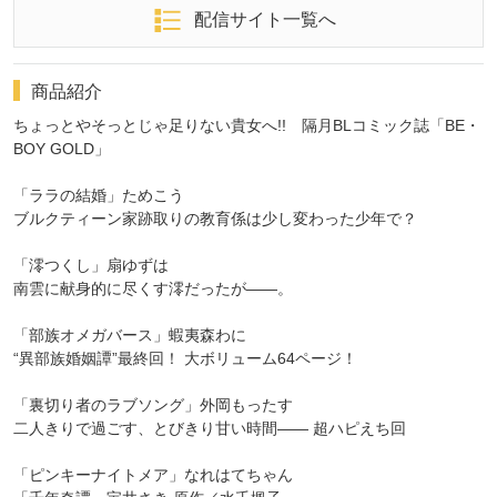
配信サイト一覧へ
商品紹介
ちょっとやそっとじゃ足りない貴女へ!! 隔月BLコミック誌「BE・
BOY GOLD」
「ララの結婚」ためこう
ブルクティーン家跡取りの教育係は少し変わった少年で？
「澪つくし」扇ゆずは
南雲に献身的に尽くす澪だったが――。
「部族オメガバース」蝦夷森わに
“異部族婚姻譚”最終回！ 大ボリューム64ページ！
「裏切り者のラブソング」外岡もったす
二人きりで過ごす、とびきり甘い時間―― 超ハピえち回
「ピンキーナイトメア」なれはてちゃん