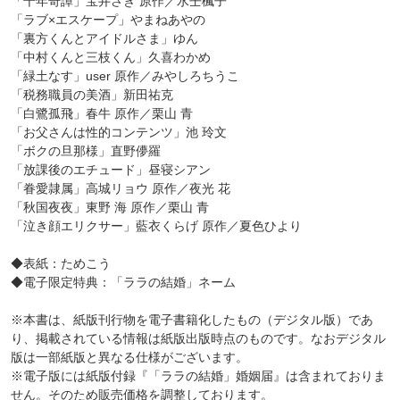
「千年奇譚」宝井さき 原作／水壬楓子
「ラブ×エスケープ」やまねあやの
「裏方くんとアイドルさま」ゆん
「中村くんと三枝くん」久喜わかめ
「緑土なす」user 原作／みやしろちうこ
「税務職員の美酒」新田祐克
「白鷺孤飛」春牛 原作／栗山 青
「お父さんは性的コンテンツ」池 玲文
「ボクの旦那様」直野儚羅
「放課後のエチュード」昼寝シアン
「眷愛隷属」高城リョウ 原作／夜光 花
「秋国夜夜」東野 海 原作／栗山 青
「泣き顔エリクサー」藍衣くらげ 原作／夏色ひより
◆表紙：ためこう
◆電子限定特典：「ララの結婚」ネーム
※本書は、紙版刊行物を電子書籍化したもの（デジタル版）であ
り、掲載されている情報は紙版出版時点のものです。なおデジタル
版は一部紙版と異なる仕様がございます。
※電子版には紙版付録『「ララの結婚」婚姻届』は含まれておりま
せん。そのため販売価格を調整しております。