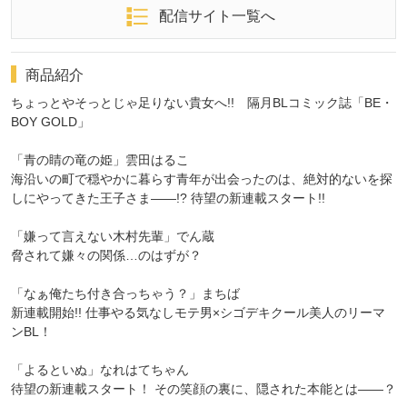
配信サイト一覧へ
商品紹介
ちょっとやそっとじゃ足りない貴女へ!! 隔月BLコミック誌「BE・
BOY GOLD」
「青の睛の竜の姫」雲田はるこ
海沿いの町で穏やかに暮らす青年が出会ったのは、絶対的ないを探
しにやってきた王子さま――!? 待望の新連載スタート!!
「嫌って言えない木村先輩」でん蔵
脅されて嫌々の関係…のはずが？
「なぁ俺たち付き合っちゃう？」まちば
新連載開始!! 仕事やる気なしモテ男×シゴデキクール美人のリーマ
ンBL！
「よるといぬ」なれはてちゃん
待望の新連載スタート！ その笑顔の裏に、隠された本能とは――？