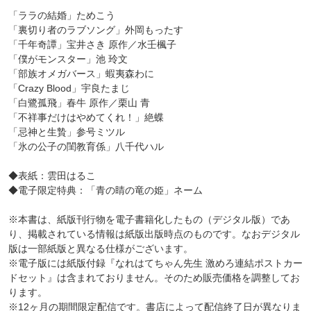
「ララの結婚」ためこう
「裏切り者のラブソング」外岡もったす
「千年奇譚」宝井さき 原作／水壬楓子
「僕がモンスター」池 玲文
「部族オメガバース」蝦夷森わに
「Crazy Blood」宇良たまじ
「白鷺孤飛」春牛 原作／栗山 青
「不祥事だけはやめてくれ！」絶蝶
「忌神と生贄」参号ミツル
「氷の公子の閨教育係」八千代ハル
◆表紙：雲田はるこ
◆電子限定特典：「青の睛の竜の姫」ネーム
※本書は、紙版刊行物を電子書籍化したもの（デジタル版）であ
り、掲載されている情報は紙版出版時点のものです。なおデジタル
版は一部紙版と異なる仕様がございます。
※電子版には紙版付録『なれはてちゃん先生 激めろ連結ポストカー
ドセット』は含まれておりません。そのため販売価格を調整してお
ります。
※12ヶ月の期間限定配信です。書店によって配信終了日が異なりま