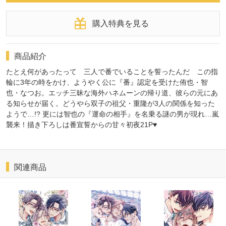
購入特典を見る
商品紹介
たとえ何があったって 三人で番でいることを誓ったんだ この指
輪に3年の時をかけ、ようやく公に『番』認定を受けた侑也・智
也・なつお。エッチ三昧な海外ハネムーンの帰り道、彼らの元にあ
る知らせが届く。どうやら双子の祖父・重隆が3人の関係を知った
ようで…!? 更には智也の『運命の相手』を名乗る謎の男が現れ…嵐
襲来！描き下ろしは番宣誓からの甘々初夜21P♥
関連商品