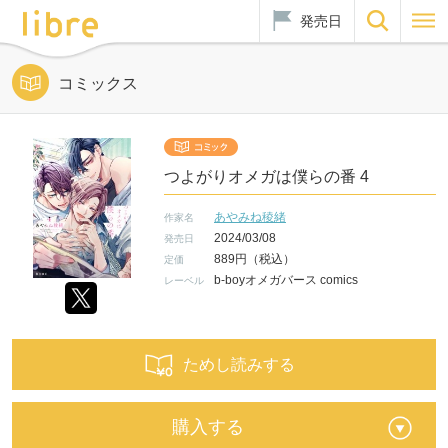
発売日
コミックス
つよがりオメガは僕らの番 4
あやみね稜緒
作家名
2024/03/08
発売日
889円（税込）
定価
b-boyオメガバース comics
レーベル
ためし読みする
購入する