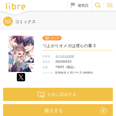
発売日
コミックス
つよがりオメガは僕らの番 3
あやみね稜緒
作家名
2023/04/10
発売日
790円（税込）
定価
b-boyオメガバース comics
レーベル
ためし読みする
購入する