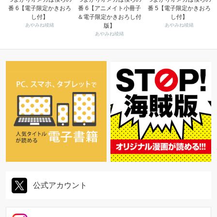
番 6【電子限定かきおろ
番 6【アニメイト小冊子
番 5【電子限定かきおろ
し付】
＆電子限定かきおろし付
し付】
あやみね稜緒
版】
あやみね稜緒
あやみね稜緒
公式アカウント