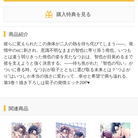
購入特典を見る
商品紹介
彼らに変えられたこの身体が二人の熱を待ち侘びてしまう――。発
情中のαに刺され、意識不明なままの智也に寄り添う侑也。いつも
とは違う弱りきった侑也の姿を見たなつおは、智也が目覚めるまで
彼を支えようと強く決意する。――待ち焦がれた『智也の匂い』が
ついに香る時、なつおが双子とともに選び取る未来とは？“つよが
り”はいつしか本当の強さに変わって…幸せと希望で満ち溢れる、
第3巻！描き下ろしは双子の発情エッチ20P♥
関連商品