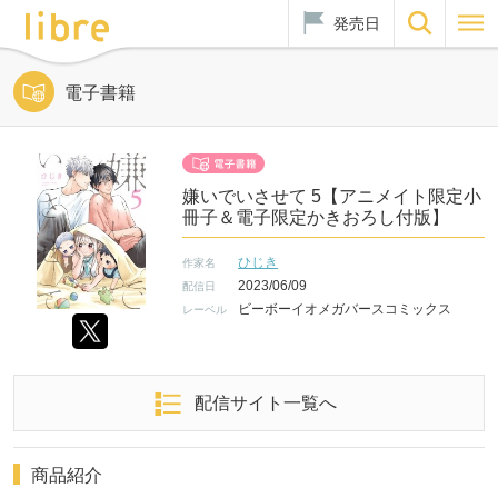
発売日
電子書籍
嫌いでいさせて 5【アニメイト限定小
冊子＆電子限定かきおろし付版】
ひじき
作家名
2023/06/09
配信日
ビーボーイオメガバースコミックス
レーベル
配信サイト一覧へ
商品紹介