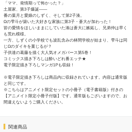
「ママ、発情期って怖かった？」
土屋家、第3子爆誕――
番の葉月と愛娘のしずく、そして第2子湊。
Ωの雫斗が築いた大好きな家族に第3子・蒼大が加わった！
皆の愛情をほしいままにしていた湊は蒼大に嫉妬し、兄弟仲は早く
も荒れ模様。
一方、しずくの小学校でも波乱含みの林間学校が始まり、雫斗は同
じΩのダイキを案じるが？
子供達の葛藤を描く大人気オメガバース第5巻！
コミックス描き下ろしは酔いどれ番エッチ★
電子限定描き下ろしマンガ1Pも収録！
※電子限定描き下ろしは商品内に収録されています。内容は通常版
と同じです。
※こちらはアニメイト限定セットの小冊子（電子書籍版）付きの
【アニメイト限定小冊子付版】です。通常版もございますので、お
間違えないようご購入ください。
関連商品