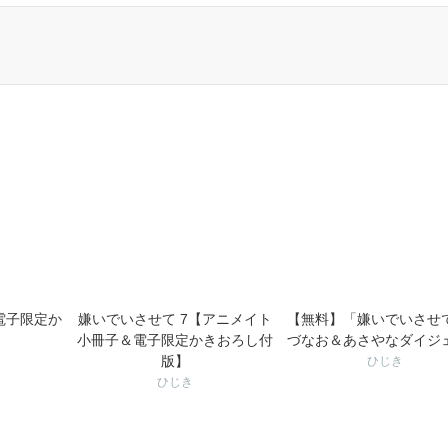
電子限定か
嫌いでいさせて 7【アニメイト
【無料】「嫌いでいさせ
】
小冊子＆電子限定かきおろし付
づなお＆あさやなダイジ
版】
ひじき
ひじき