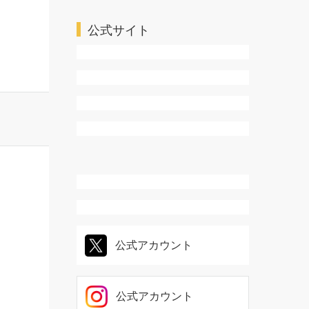
ＴＬ・乙女系
公式サイト