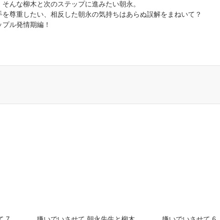
、そんな柳木と次のステップに進みたい朝永。
手を尊重したい、相反した朝永の気持ちはあらぬ誤解をまねいて？
ップル発情期編！
 7
嫌いでいさせて 朝永先生と柳木
嫌いでいさせて 6