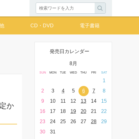
他
CD・DVD
電子書籍
発売日カレンダー
月
8月
THU
FRI
SAT
SUN
MON
TUE
WED
THU
FRI
SAT
SUN
MON
T
2
3
4
1
9
10
11
2
3
4
5
6
7
8
6
7
16
17
18
9
10
11
12
13
14
15
13
14
限定か
23
24
25
16
17
18
19
20
21
22
20
21
30
31
23
24
25
26
27
28
29
27
28
30
31