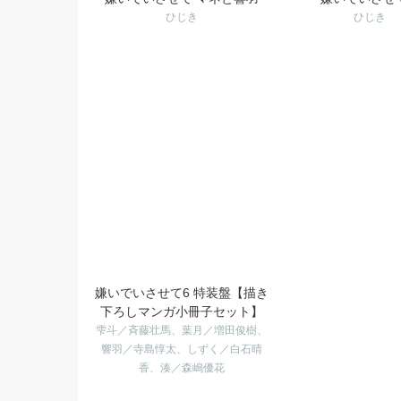
ひじき
ひじき
嫌いでいさせて6 特装盤【描き
下ろしマンガ小冊子セット】
雫斗／斉藤壮馬、葉月／増田俊樹、
響羽／寺島惇太、しずく／白石晴
香、湊／森嶋優花