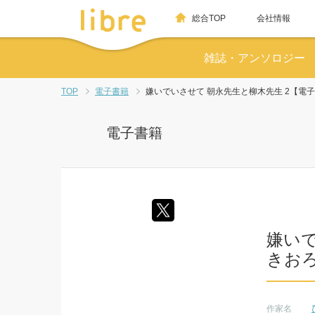
総合TOP
会社情報
雑誌・アンソロジー
TOP
電子書籍
嫌いでいさせて 朝永先生と柳木先生 2【電
電子書籍
嫌いで
きお
作家名