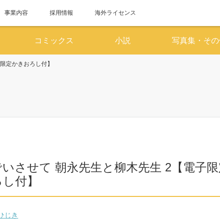
事業内容
採用情報
海外ライセンス
コミックス
小説
写真集・その
子限定かきおろし付】
6月
7
SUN
MON
TUE
WED
THU
FRI
SAT
SUN
MON
TUE
WED
1
2
3
4
5
6
1
7
8
9
10
11
12
13
5
6
7
8
14
15
16
17
18
19
20
12
13
14
15
いさせて 朝永先生と柳木先生 2【電子
21
22
23
24
25
26
27
19
20
21
22
ろし付】
28
29
30
26
27
28
29
ひじき