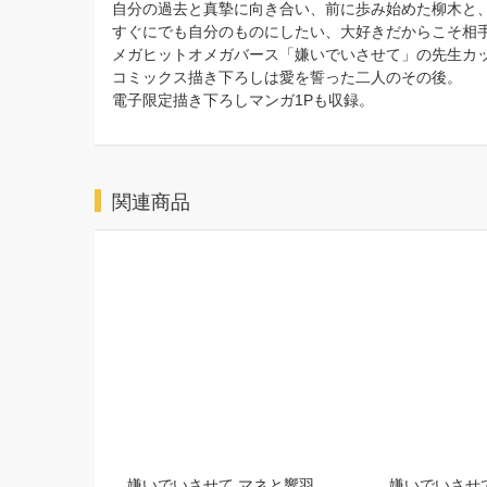
自分の過去と真摯に向き合い、前に歩み始めた柳木と
すぐにでも自分のものにしたい、大好きだからこそ相
メガヒットオメガバース「嫌いでいさせて」の先生カ
コミックス描き下ろしは愛を誓った二人のその後。
電子限定描き下ろしマンガ1Pも収録。
関連商品
嫌いでいさせて マネと響羽
嫌いでいさせて