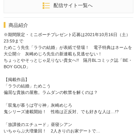
配信サイト一覧へ
商品紹介
※期間限定・ミニポーチプレゼント応募は2021年10月16日（土）
23:59まで
ためこう先生「ララの結婚」が表紙で登場！ 電子特典はネームを
大公開☆ 灰崎めじろ先生の新連載も見逃せない！
ちょっとやそっとじゃ足りない貴女へ!! 隔月BLコミック誌「BE・
BOY GOLD」
【掲載作品】
「ララの結婚」ためこう
偏屈な貴族の屋敷。ラムダンの軟禁を解くのは？
「双鬼が慕うは守り神」灰崎めじろ
鬼シリーズ連載開始！ 性格は正反対、でも好きな人は…!?
「放課後のエチュード」昼寝シアン
いちゃらぶ大増量回！ 2人きりのお家デートで…