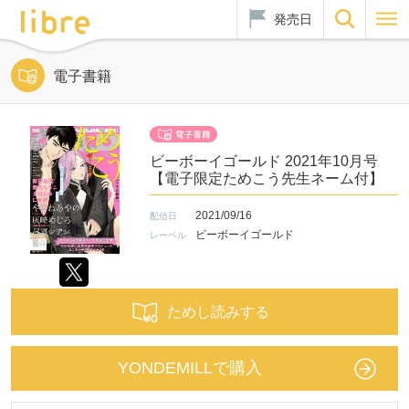
発売日
電子書籍
ビーボーイゴールド 2021年10月号
【電子限定ためこう先生ネーム付】
2021/09/16
配信日
ビーボーイゴールド
レーベル
ためし読みする
YONDEMILLで購入