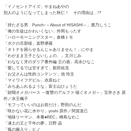
「イノセントアイズ」やまねあやの
別人のようになってしまった秋仁！ その理由は…!?
「持たざる男 Punch↑～About of HISASHI～」鹿乃しうこ
「俺の生徒はかわいくない」外岡もったす
「ハローモーニングスター」倉橋トモ
「ボクの旦那様」直野儚羅
「オトナを困らせるんじゃありません！」にやま
「わがまま王子とないしょの、」文川じみ
「わななく牙のダリア番外編 王の盾」高永ひなこ
「愛してるでは甘すぎて」新田祐克
「お父さんは性的コンテンツ」池 玲文
「マイワイフデビル」赤原ねぐ
「みちあふれるような」富士山ひょうた
「財閥オメガバース ～復讐のアルファ 喘ぐオメガ～」宝井さき 原
作／水壬楓子
「モフっていいのはお前だけ」野田のんだ
「咲かない花に水やり」yoshi 原作／阿賀直己
「地味リーマン、本番●REC」峰島なわこ
「凍土の王と千年の夢」日野 晶
「狐の嫁入り」ヒノ