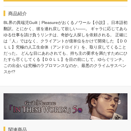
商品紹介
BL界の異端児Guilt｜Pleasureがおくるノワール【小説】。日本語初
翻訳。とにかく、彼を連れ戻して欲しい――。 ギャラに応じてあら
ゆる仕事を請け負うリンチは、奇妙な人探しを依頼される。 正確に
は「人」ではなく、クライアントが億単位をかけて開発した 【ＤＯ
ＬＬ】究極の人工生命体（アンドロイド）を、取り戻してくること
だった。 どんな目にあわされても、持ち主の要求を満たすためにひ
たすら尽くしてくる【ＤＯＬＬ】を目の前にして、ゆらぐリンチ。
この出会いは究極のラブロマンスなのか、最悪のクライムサスペン
スか!?
関連商品