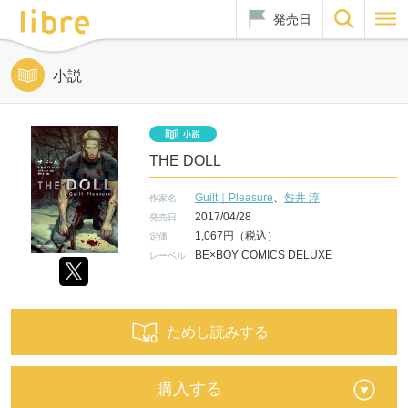
発売日
小説
THE DOLL
Guilt｜Pleasure
、
咎井 淳
作家名
2017/04/28
発売日
1,067円（税込）
定価
BE×BOY COMICS DELUXE
レーベル
ためし読みする
購入する