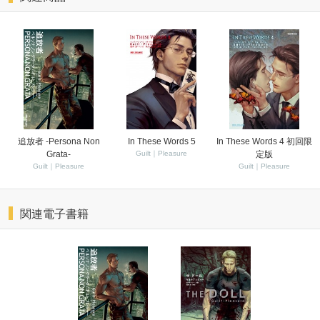
追放者 -Persona Non
In These Words 5
In These Words 4 初回限
Grata-
Guilt｜Pleasure
定版
Guilt｜Pleasure
Guilt｜Pleasure
関連電子書籍