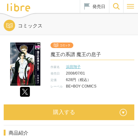
発売日
コミックス
魔王の系譜 魔王の息子
浜田翔子
作家名
2008/07/01
発売日
628円（税込）
定価
BE×BOY COMICS
レーベル
購入する
商品紹介