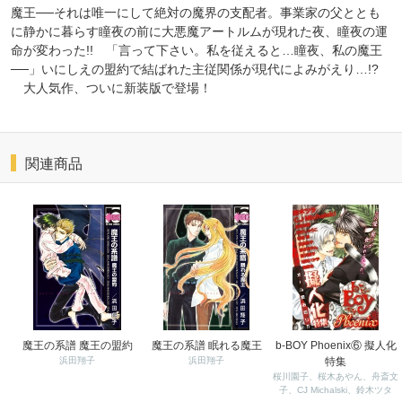
魔王──それは唯一にして絶対の魔界の支配者。事業家の父ととも
に静かに暮らす瞳夜の前に大悪魔アートルムが現れた夜、瞳夜の運
命が変わった!! 「言って下さい。私を従えると…瞳夜、私の魔王
──」いにしえの盟約で結ばれた主従関係が現代によみがえり…!?
大人気作、ついに新装版で登場！
関連商品
魔王の系譜 魔王の盟約
魔王の系譜 眠れる魔王
b-BOY Phoenix⑥ 擬人化
浜田翔子
浜田翔子
特集
桜川園子、桜木あやん、舟斎文
子、CJ Michalski、鈴木ツタ