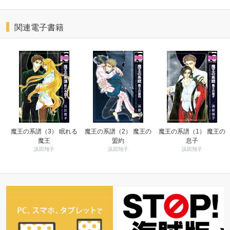
関連電子書籍
魔王の系譜（3） 眠れる
魔王の系譜（2） 魔王の
魔王の系譜（1） 魔王の
魔王
盟約
息子
浜田翔子
浜田翔子
浜田翔子