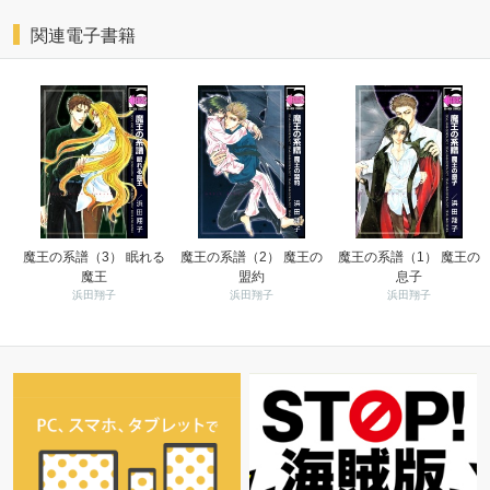
関連電子書籍
魔王の系譜（3） 眠れる
魔王の系譜（2） 魔王の
魔王の系譜（1） 魔王の
魔王
盟約
息子
浜田翔子
浜田翔子
浜田翔子