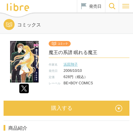
発売日
コミックス
魔王の系譜 眠れる魔王
浜田翔子
作家名
2006/10/10
発売日
628円（税込）
定価
BE×BOY COMICS
レーベル
購入する
商品紹介