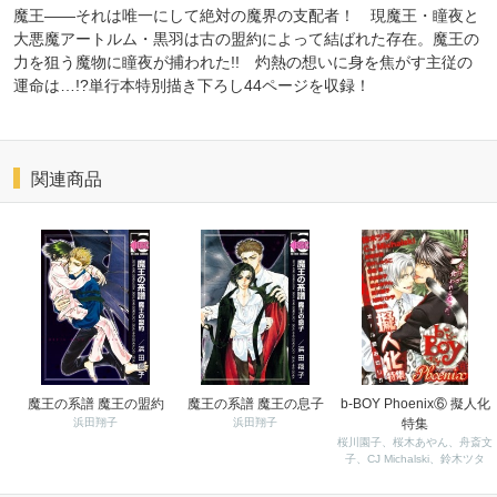
魔王――それは唯一にして絶対の魔界の支配者！ 現魔王・瞳夜と
大悪魔アートルム・黒羽は古の盟約によって結ばれた存在。魔王の
力を狙う魔物に瞳夜が捕われた!! 灼熱の想いに身を焦がす主従の
運命は…!?単行本特別描き下ろし44ページを収録！
関連商品
魔王の系譜 魔王の盟約
魔王の系譜 魔王の息子
b-BOY Phoenix⑥ 擬人化
浜田翔子
浜田翔子
特集
桜川園子、桜木あやん、舟斎文
子、CJ Michalski、鈴木ツタ