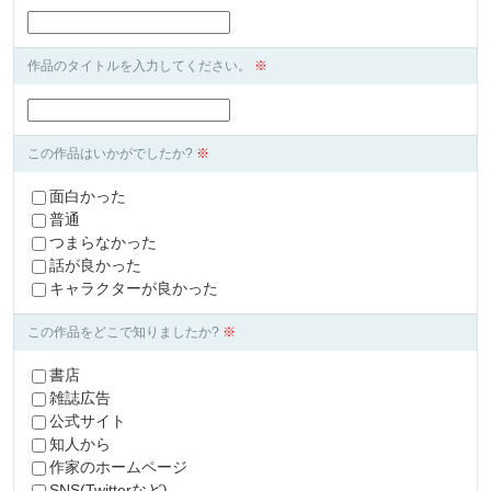
作品のタイトルを入力してください。
※
この作品はいかがでしたか?
※
面白かった
普通
つまらなかった
話が良かった
キャラクターが良かった
この作品をどこで知りましたか?
※
書店
雑誌広告
公式サイト
知人から
作家のホームページ
SNS(Twitterなど)