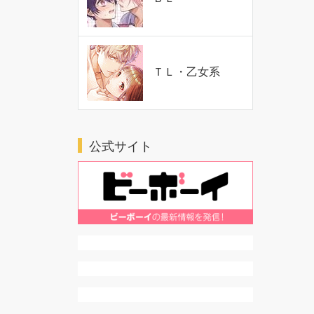
ＴＬ・乙女系
公式サイト