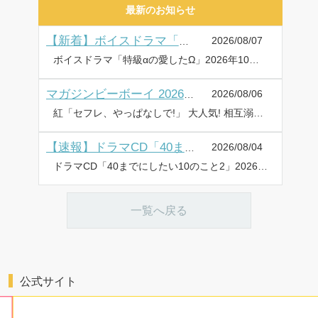
最新のお知らせ
2026/08/07
【新着】ボイスドラマ「特級αの愛したΩ」試聴動画・キャストインタビュー&写真・特典画像を公開♪
ボイスドラマ「特級αの愛したΩ」2026年10月28日に発売・配信! ✼••┈┈••✼••┈┈••✼••┈┈••✼••┈┈••✼ ・試聴動画を公開! ・キャストインタビュー&写真を公開! ・特典画像を公開! ✼••┈┈••✼••┈┈••✼••┈┈••✼••┈┈••✼ 神波アユミ描き下ろし12Pマンガが読める【ボイスドラマ(シリアルコード入りマンガ小冊子版)】で登場! 幸福と葛藤のオメガバース! ボイスドラマ「特級αの愛したΩ」が、2026年10月28日に発売&配信! 試聴公開 【出演:鈴木崚汰・坂田将吾】 ⇒PV&試聴動画一覧はこちら キャストインタビュー&写真 【キャスト:鈴木崚汰・坂田将吾】 ⇒キャストインタビュー&写真はこちら 特典画像公開 ⇒特典情報はこちら 商品情報 『俺はもう――二度とお前を失くしたくない』 知性、能力が究極に秀でた【特級α】の有磨礼は、どこへ行っても注目の的で、女の子たちや世間から、いつも追いかけ回されている。そんな彼が唯一、普通の高校生に戻れる時間を、同級生の大関司がくれた。絵本作家になる夢を持ち、いつもひとり美術室で絵を描いている司の傍で、たわいもない話をしながら2人きりの甘い時間は過ぎていく。そんなある日、司にヒートが来て、司がΩだと初めて知った礼は…。──突然の別れと空白の10年が過ぎ、2人は再会する。幸福と葛藤のオメガバース! 神波アユミ描き下ろし12Pマンガが読める【ボイスドラマ(シリアルコード入りマンガ小冊子版)】で登場! 各配信サイトで【配信版】も同日販売♪ 神波アユミ 有磨 礼:鈴木崚汰 大関 司:坂田将吾 2026年10月28日(水) ☆選べる2タイプで販売! 予約受付開始☆ ◆シリアルコード入りマンガ小冊子版◆ 仕様:シリアルコード入り描き下ろしマンガ小冊子/価格:4,620円(税込) ◆配信版◆ 配信サイト:ポケットドラマCD、DLsiteがるまに、アニメイト通販、Renta!、honto ⇒詳しくはコチラ フェア&キャンペーン(配信版は対象外) ・アニメイト 早期予約特典 2026年9月14日(月)までにご予約した方、全員に「ブロマイド」をプレゼント ・コミコミスタジオ 早期予約特典 2026年9月14日(月)までにご予約した方、全員に「チェキ風ミニイラストカード」をプレゼント ・アニメイト通販 予約キャンペーン 2026年10月21日(水)までにご予約した方から抽選で「サイン色紙」をプレゼント ・コミコミスタジオ 予約キャンペーン 2026年9月14日(月)までにご予約した方から抽選で「サイン色紙」をプレゼント 詳しくは⇒ボイスドラマ「特級αの愛したΩ」特設サイト
2026/08/06
マガジンビーボーイ 2026年9月号 ラインナップ・チラ見せアップ
紅「セフレ、やっぱなしで!」 大人気! 相互溺愛青春譚、連載再開♡ 表紙イラストの図書カード(500円分)やQUOカード(1,000円分)プレゼントも!! 巻末アンケートハガキもしくはWEBアンケートにてご応募いただけます♥ MAGAZINE BE×BOY 2026年9月号 発売日:2026年8月6日 定価:935円(税込) 表紙:紅 ラインナップ 紅、いちかわ壱、竹竜サン太、御自愛、CTK、茂こつ、田中鈴木、楢島さち、喃喃、ねこ田米蔵、ハシモトミツ、榛名ハル、豆田サブロー、三日ミタ、美山薫子、ヤナギダ、りちゃ、ろじ 豪華執筆陣!! ⇒BE・BOY GOLD 2026年9月号 ラインナップ・チラ見せはこちら
2026/08/04
【速報】ドラマCD「40までにしたい10のこと2」ジャケット・DLカード表紙・小冊子チラ見せを公開♪
ドラマCD「40までにしたい10のこと2」2026年9月25日に発売・配信! ✼••┈┈••✼••┈┈••✼••┈┈••✼••┈┈••✼ ・ジャケットを公開! ・DLカード表紙を公開! ・小冊子チラ見せを公開! ✼••┈┈••✼••┈┈••✼••┈┈••✼••┈┈••✼ イケメン部下と社内恋愛中♡ 大人の恋の育み方には規律が必要で!? 特装盤・DLカード版は、マミタ描き下ろし【マンガ小冊子】つき!! ジャケットを公開! DLカード表紙を公開! 小冊子チラ見せを公開! 商品情報 『これからもっと恥ずかしいことするよ?』 10年以上ぶりに恋人ができた十条雀(40歳)。しかも相手は10歳年下のイケメン部下・田中慶司。雀の目下の課題は「公私の切り分け」。気を抜くと浮き足立ってしまう雀と慶司が決めたルールは4つ。 ①会社では今まで通りの距離を保つ ②仕事中は「雀さん」て呼ばない ③慶司ばかり見ない ④一週間守れたらご褒美 ルール順守を頑張る雀だったが――!? 【部下×上司】誠実に向き合って育む大人の恋♥音声化第2弾! マミタ 十条 雀:阿部 敦 田中慶司:江口拓也 2026年9月25日(金) ☆選べる4タイプで販売! 予約受付開始☆ [特装盤]CD1枚組+描き下ろしマンガ小冊子/価格:4,400円(税込) [通常盤]CD1枚組/価格:3,960円(税込) [DLカード版]シリアルコード入りDLカード+描き下ろしマンガ小冊子/価格:4,400円(税込) [配信版]配信サイト:ポケットドラマCD、DLsiteがるまに、アニメイト通販、Renta!、honto 特典・キャンペーンなど詳しくは⇒ドラマCD「40までにしたい10のこと2」特設サイト
一覧へ戻る
公式サイト