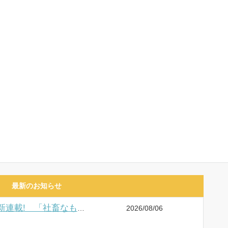
最新のお知らせ
2026/08/06
くろふねピクシブ【本日更新】新連載! 「社畜なもぐらは異世界で虎神さまと恋をする」など5作品