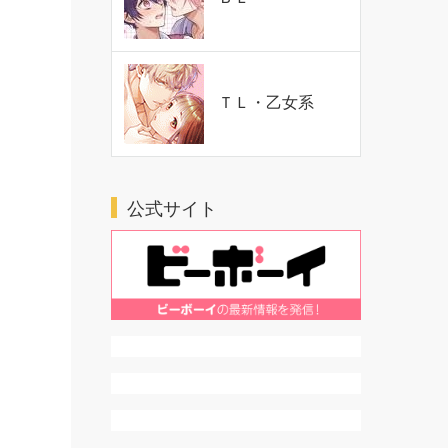
ＴＬ・乙女系
公式サイト