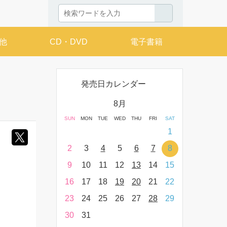
他
CD・DVD
電子書籍
発売日カレンダー
月
8月
THU
FRI
SAT
SUN
MON
TUE
WED
THU
FRI
SAT
SUN
MON
T
2
3
4
1
9
10
11
2
3
4
5
6
7
8
6
7
16
17
18
9
10
11
12
13
14
15
13
14
23
24
25
16
17
18
19
20
21
22
20
21
30
31
23
24
25
26
27
28
29
27
28
30
31