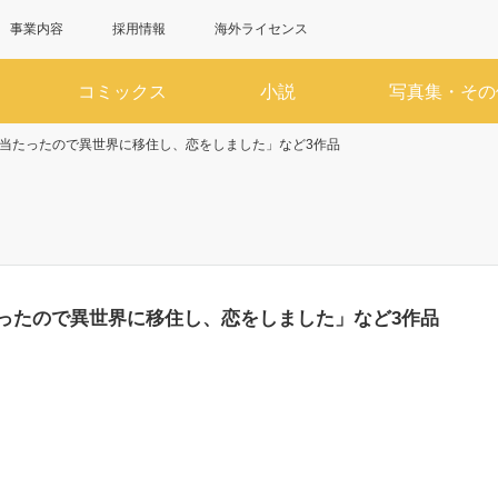
事業内容
採用情報
海外ライセンス
コミックス
小説
写真集・その
当たったので異世界に移住し、恋をしました」など3作品
6月
7
SUN
MON
TUE
WED
THU
FRI
SAT
SUN
MON
TUE
WED
1
2
3
4
5
6
1
ったので異世界に移住し、恋をしました」など3作品
7
8
9
10
11
12
13
5
6
7
8
14
15
16
17
18
19
20
12
13
14
15
21
22
23
24
25
26
27
19
20
21
22
28
29
30
26
27
28
29