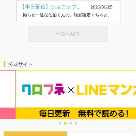
2026/06/25
【本日配信】ショコラブコミックス最新作、6月25日より配信
拗らせ一途な佐伯くんの、純愛確定ぐちゃとろセックスが沼すぎる(1) 拗らせ一途な佐伯くんの、純愛確定ぐちゃとろセックスが沼すぎる(2) 拗らせ一途な佐伯くんの、純愛確定ぐちゃとろセックスが沼すぎる(3) ayuco 貞潔騎士サマと初々えっち ～閨事ご指導できかねます!～(15) 宇野リッカ 合冊版配信 今日、人類最強の男に救われます。 ～真面目な正義の味方に理系女子は暴かれたい～【合冊版】3 冴島つき をアップしました。 ⇒詳細は、オトナ女子の電子コミック「ショコラブ」公式サイトで!
一覧へ戻る
公式サイト