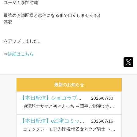
ユージ / 原作:竹輪
最強のお師匠様と恋仲になるまで自立しません!(6)
藻衣
をアップしました。
⇒
詳細はこちら
最新のお知らせ
2026/07/30
【本日配信】ショコラブコミックス最新作、7月30日より配信
貞潔騎士サマと初々えっち ～閨事ご指導できかねます!～(16) 宇野リッカ 拗らせ一途な佐伯くんの、純愛確定ぐちゃとろセックスが沼すぎる(4) ayuco をアップしました。 ⇒詳細は、オトナ女子の電子コミック「ショコラブ」公式サイトで!
2026/07/16
【本日配信】e乙蜜コミックス最新作、7月16日より配信
コミックシーモア先行 発情乙女とクズ騎士 ～エッチな呪いが解けません!?～(14) ばさき南月 / 原作:天真夜 をアップしました。 ⇒詳細はこちら